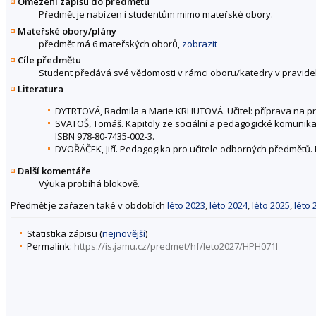
Omezení zápisu do předmětu
Předmět je nabízen i studentům mimo mateřské obory.
Mateřské obory/plány
předmět má 6 mateřských oborů,
zobrazit
Cíle předmětu
Student předává své vědomosti v rámci oboru/katedry v pravidel
Literatura
DYTRTOVÁ, Radmila a Marie KRHUTOVÁ. Učitel: příprava na pro
SVATOŠ, Tomáš. Kapitoly ze sociální a pedagogické komunikac
ISBN 978-80-7435-002-3.
DVOŘÁČEK, Jiří. Pedagogika pro učitele odborných předmětů. 
Další komentáře
Výuka probíhá blokově.
Předmět je zařazen také v obdobích
léto 2023
,
léto 2024
,
léto 2025
,
léto 
Statistika zápisu (
nejnovější
)
Permalink:
https://is.jamu.cz/predmet/hf/leto2027/HPH071l