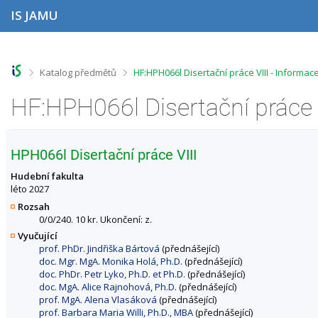
P
P
P
P
IS JAMU
ř
ř
ř
ř
e
e
e
e
s
s
s
s
k
k
k
k
o
o
o
o
>
>
Katalog předmětů
HF:HPH066l Disertační práce VIII - Informa
č
č
č
č
i
i
i
i
HF:HPH066l Disertační práce 
t
t
t
t
n
n
n
n
a
a
a
a
h
h
o
p
HPH066l Disertační práce VIII
o
l
b
a
r
a
s
t
Hudební fakulta
n
v
a
i
léto 2027
í
i
h
č
Rozsah
l
č
k
0/0/240. 10 kr. Ukončení: z.
i
k
u
Vyučující
š
u
prof. PhDr. Jindřiška Bártová
(přednášející)
t
doc. Mgr. MgA. Monika Holá, Ph.D.
(přednášející)
u
doc. PhDr. Petr Lyko, Ph.D. et Ph.D.
(přednášející)
doc. MgA. Alice Rajnohová, Ph.D.
(přednášející)
prof. MgA. Alena Vlasáková
(přednášející)
prof. Barbara Maria Willi, Ph.D., MBA
(přednášející)