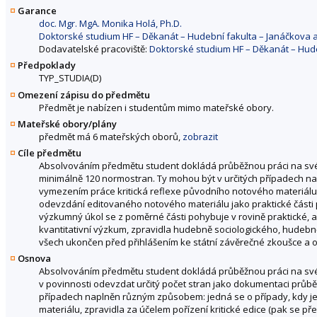
Garance
doc. Mgr. MgA. Monika Holá, Ph.D.
Doktorské studium HF – Děkanát – Hudební fakulta – Janáčkova
Dodavatelské pracoviště:
Doktorské studium HF – Děkanát – Hud
Předpoklady
TYP_STUDIA(D)
Omezení zápisu do předmětu
Předmět je nabízen i studentům mimo mateřské obory.
Mateřské obory/plány
předmět má 6 mateřských oborů,
zobrazit
Cíle předmětu
Absolvováním předmětu student dokládá průběžnou práci na své di
minimálně 120 normostran. Ty mohou být v určitých případech n
vymezením práce kritická reflexe původního notového materiálu,
odevzdání editovaného notového materiálu jako praktické části pr
výzkumný úkol se z poměrné části pohybuje v rovině praktické, a
kvantitativní výzkum, zpravidla hudebně sociologického, hudeb
všech ukončen před přihlášením ke státní závěrečné zkoušce a o
Osnova
Absolvováním předmětu student dokládá průběžnou práci na své di
v povinnosti odevzdat určitý počet stran jako dokumentaci průběžné
případech naplněn různým způsobem: jedná se o případy, kdy j
materiálu, zpravidla za účelem pořízení kritické edice (pak se