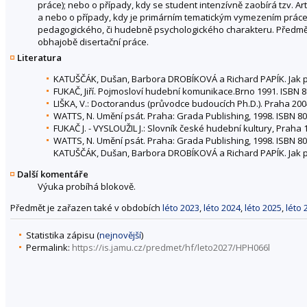
práce); nebo o případy, kdy se student intenzívně zaobírá tzv. Ar
a nebo o případy, kdy je primárním tematickým vymezením práce k
pedagogického, či hudebně psychologického charakteru. Předmět
obhajobě disertační práce.
Literatura
KATUŠČÁK, Dušan, Barbora DROBÍKOVÁ a Richard PAPÍK. Jak psát
FUKAČ, Jiří. Pojmosloví hudební komunikace.Brno 1991. ISBN 8
LIŠKA, V.: Doctorandus (průvodce budoucích Ph.D.). Praha 200
WATTS, N. Umění psát. Praha: Grada Publishing, 1998. ISBN 80
FUKAČ J. - VYSLOUŽIL J.: Slovník české hudební kultury, Praha 
WATTS, N. Umění psát. Praha: Grada Publishing, 1998. ISBN 80
KATUŠČÁK, Dušan, Barbora DROBÍKOVÁ a Richard PAPÍK. Jak psá
Další komentáře
Výuka probíhá blokově.
Předmět je zařazen také v obdobích
léto 2023
,
léto 2024
,
léto 2025
,
léto 
Statistika zápisu (
nejnovější
)
Permalink:
https://is.jamu.cz/predmet/hf/leto2027/HPH066l