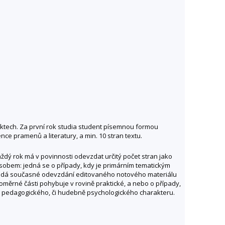
ktech. Za první rok studia student písemnou formou
e pramenů a literatury, a min. 10 stran textu.
ždý rok má v povinnosti odevzdat určitý počet stran jako
působem: jedná se o případy, kdy je primárním tematickým
okládá současné odevzdání editovaného notového materiálu
poměrné části pohybuje v rovině praktické, a nebo o případy,
ně pedagogického, či hudebně psychologického charakteru.