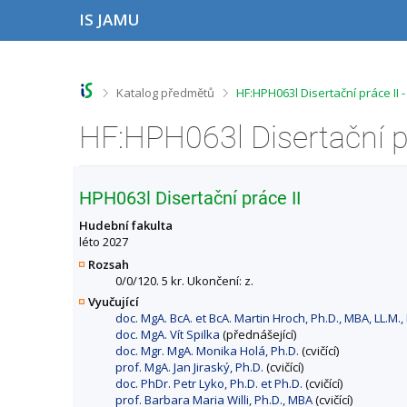
P
P
P
P
IS JAMU
ř
ř
ř
ř
e
e
e
e
s
s
s
s
k
k
k
k
o
o
o
o
>
>
Katalog předmětů
HF:HPH063l Disertační práce II
č
č
č
č
i
i
i
i
HF:HPH063l Disertační p
t
t
t
t
n
n
n
n
a
a
a
a
h
h
o
p
HPH063l Disertační práce II
o
l
b
a
r
a
s
t
Hudební fakulta
n
v
a
i
léto 2027
í
i
h
č
Rozsah
l
č
k
0/0/120. 5 kr. Ukončení: z.
i
k
u
Vyučující
š
u
doc. MgA. BcA. et BcA. Martin Hroch, Ph.D., MBA, LL.M.,
t
doc. MgA. Vít Spilka
(přednášející)
u
doc. Mgr. MgA. Monika Holá, Ph.D.
(cvičící)
prof. MgA. Jan Jiraský, Ph.D.
(cvičící)
doc. PhDr. Petr Lyko, Ph.D. et Ph.D.
(cvičící)
prof. Barbara Maria Willi, Ph.D., MBA
(cvičící)