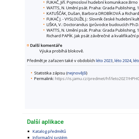
FUKAČ, Jiří. Pojmosloví hudební komunikace.Brno 
WATTS, N. Umění psát. Praha: Grada Publishing, 1
KATUŠČÁK, Dušan, Barbora DROBÍKOVÁ a Richard PAP
FUKAČ J. - VYSLOUŽIL J.: Slovník české hudební kul
LIŠKA, V.: Doctorandus (průvodce budoucích Ph.D.
WATTS, N. Umění psát. Praha: Grada Publishing, 
Richard PAPÍK. Jak psát závěrečné a kvalifikační p
Další komentáře
Výuka probíhá blokově.
Předmět je zařazen také v obdobích
léto 2023
,
léto 2024
,
lét
Statistika zápisu (
nejnovější
)
Permalink:
https://is.jamu.cz/predmet/hf/leto2027/HPH0
Další aplikace
Katalog předmětů
Informační systém