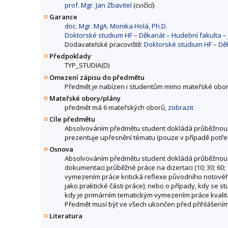
prof. Mgr. Jan Zbavitel
(cvičící)
Garance
doc. Mgr. MgA. Monika Holá, Ph.D.
Doktorské studium HF – Děkanát – Hudební fakulta 
Dodavatelské pracoviště:
Doktorské studium HF – Dě
Předpoklady
TYP_STUDIA(D)
Omezení zápisu do předmětu
Předmět je nabízen i studentům mimo mateřské obor
Mateřské obory/plány
předmět má 6 mateřských oborů,
zobrazit
Cíle předmětu
Absolvováním předmětu student dokládá průběžnou pr
prezentuje upřesnění tématu (pouze v případě potřeb
Osnova
Absolvováním předmětu student dokládá průběžnou prác
dokumentaci průběžné práce na dizertaci (10; 30; 60;
vymezením práce kritická reflexe původního notovéh
jako praktické části práce); nebo o případy, kdy se s
kdy je primárním tematickým vymezením práce kvalita
Předmět musí být ve všech ukončen před přihlášením
Literatura