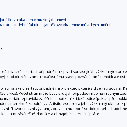
– Janáčkova akademie múzických umění
kanát – Hudební fakulta – Janáčkova akademie múzických umění
y.
áci na své disertaci, případně na s prací souvisejících výzkumných proje
y), kapitolu věnovanou současnému stavu poznání dané tematik a existenc
i na své dizertaci, případně na projektech, které s dizertací souvisí. Ka
 120 a více). Počet stran může být v určitých případech naplněn různým z
o materiálu, zpravidla za účelem pořízení kritické edice (pak se předp
tudent intenzívně zaobírá tzv. Artistic research a jeho výzkumný úkol se z 
tivní, či kvantitativní výzkum, zpravidla hudebně sociologického, hudeb
 ke státní závěrečné zkoušce a obhajobě disertační práce.