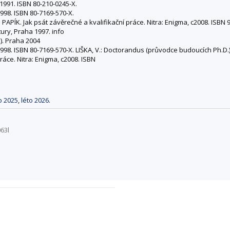
1991. ISBN 80-210-0245-X.
998. ISBN 80-7169-570-X.
ÍK. Jak psát závěrečné a kvalifikační práce. Nitra: Enigma, c2008. ISBN 9
tury, Praha 1997. info
). Praha 2004
1998. ISBN 80-7169-570-X. LIŠKA, V.: Doctorandus (průvodce budoucích Ph
ráce. Nitra: Enigma, c2008. ISBN
o 2025
,
léto 2026
.
63l