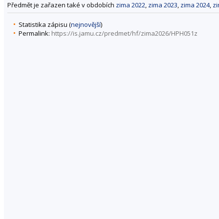
Předmět je zařazen také v obdobích
zima 2022
,
zima 2023
,
zima 2024
,
z
Statistika zápisu (
nejnovější
)
Permalink:
https://is.jamu.cz/predmet/hf/zima2026/HPH051z