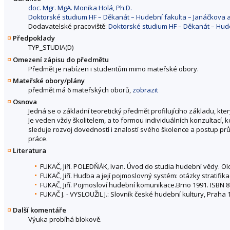
doc. Mgr. MgA. Monika Holá, Ph.D.
Doktorské studium HF – Děkanát – Hudební fakulta – Janáčkova
Dodavatelské pracoviště:
Doktorské studium HF – Děkanát – Hud
Předpoklady
TYP_STUDIA(D)
Omezení zápisu do předmětu
Předmět je nabízen i studentům mimo mateřské obory.
Mateřské obory/plány
předmět má 6 mateřských oborů,
zobrazit
Osnova
Jedná se o základní teoretický předmět profilujícího základu, kter
Je veden vždy školitelem, a to formou individuálních konzultací, 
sleduje rozvoj dovedností i znalostí svého školence a postup průb
práce.
Literatura
FUKAČ, Jiří. POLEDŇÁK, Ivan. Úvod do studia hudební vědy. Ol
FUKAČ, Jiří. Hudba a její pojmoslovný systém: otázky stratifi
FUKAČ, Jiří. Pojmosloví hudební komunikace.Brno 1991. ISBN 8
FUKAČ J. - VYSLOUŽIL J.: Slovník české hudební kultury, Praha 
Další komentáře
Výuka probíhá blokově.