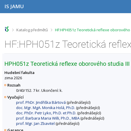
P
P
P
P
IS JAMU
ř
ř
ř
ř
e
e
e
e
s
s
s
s
k
k
k
k
o
o
o
o
>
>
Katalog předmětů
HF:HPH051z Teoretická reflexe oborového 
č
č
č
č
i
i
i
i
t
t
t
t
n
n
n
n
a
a
a
a
h
h
o
p
HPH051z Teoretická reflexe oborového studia III
o
l
b
a
r
a
s
t
Hudební fakulta
n
v
a
i
zima 2026
í
i
h
č
Rozsah
l
č
k
0/40/152. 7 kr. Ukončení: k.
i
k
u
Vyučující
š
u
prof. PhDr. Jindřiška Bártová
(přednášející)
t
doc. Mgr. MgA. Monika Holá, Ph.D.
(přednášející)
u
doc. PhDr. Petr Lyko, Ph.D. et Ph.D.
(přednášející)
prof. Barbara Maria Willi, Ph.D., MBA
(přednášející)
prof. Mgr. Jan Zbavitel
(přednášející)
Garance