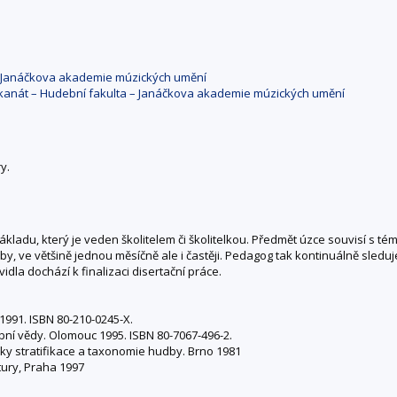
– Janáčkova akademie múzických umění
kanát – Hudební fakulta – Janáčkova akademie múzických umění
y.
ákladu, který je veden školitelem či školitelkou. Předmět úzce souvisí s té
by, ve většině jednou měsíčně ale i častěji. Pedagog tak kontinuálně sledu
idla dochází k finalizaci disertační práce.
1991. ISBN 80-210-0245-X.
bní vědy. Olomouc 1995. ISBN 80-7067-496-2.
zky stratifikace a taxonomie hudby. Brno 1981
tury, Praha 1997