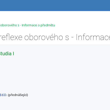
 oborového s - Informace o předmětu
tudia I
 Ed.D.
(přednášející)