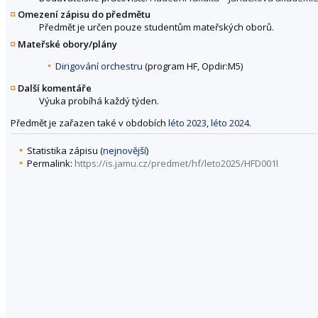
Omezení zápisu do předmětu
Předmět je určen pouze studentům mateřských oborů.
Mateřské obory/plány
Dirigování orchestru
(program HF, Opdir:M5)
Další komentáře
Výuka probíhá každý týden.
Předmět je zařazen také v obdobích
léto 2023
,
léto 2024
.
Statistika zápisu (
nejnovější
)
Permalink:
https://is.jamu.cz/predmet/hf/leto2025/HFD001l