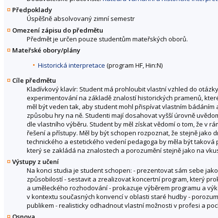
Předpoklady
Úspěšně absolvovaný zimní semestr
Omezení zápisu do předmětu
Předmět je určen pouze studentům mateřských oborů.
Mateřské obory/plány
Historická interpretace
(program HF, Hin:N)
Cíle předmětu
Kladívkový klavír: Student má prohloubit vlastní vzhled do otáz
experimentování na základě znalostí historických pramenů, kter
měl být veden tak, aby student mohl přispívat vlastním bádáním a v
způsobu hry na ně. Studenti mají dosahovat vyšší úrovně uvědomě
dle vlastního výběru. Student by měl získat vědomí o tom, že v rám
řešení a přístupy. Měl by být schopen rozpoznat, že stejně jako d
technického a estetického vedení pedagoga by měla být taková 
který se zakládá na znalostech a porozumění stejně jako na vkusu 
Výstupy z učení
Na konci studia je student schopen: - prezentovat sám sebe jako
způsobilostí - sestavit a zrealizovat koncertní program, který pr
a uměleckého rozhodování - prokazuje výběrem programu a výkon
v kontextu současných konvencí v oblasti staré hudby - porozum
publikem - realisticky odhadnout vlastní možnosti v profesi a poch
Osnova