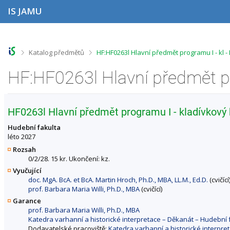
P
P
P
P
IS JAMU
ř
ř
ř
ř
e
e
e
e
s
s
s
s
k
k
k
k
o
o
o
o
>
>
Katalog předmětů
HF:HF0263l Hlavní předmět programu I - kl 
č
č
č
č
i
i
i
i
t
t
t
t
n
n
n
n
a
a
a
a
h
h
o
p
HF0263l Hlavní předmět programu I - kladívkový 
o
l
b
a
r
a
s
t
Hudební fakulta
n
v
a
i
léto 2027
í
i
h
č
Rozsah
l
č
k
0/2/28. 15 kr. Ukončení: kz.
i
k
u
Vyučující
š
u
doc. MgA. BcA. et BcA. Martin Hroch, Ph.D., MBA, LL.M., Ed.D.
(cvičící
t
prof. Barbara Maria Willi, Ph.D., MBA
(cvičící)
u
Garance
prof. Barbara Maria Willi, Ph.D., MBA
Katedra varhanní a historické interpretace – Děkanát – Hudebn
Dodavatelské pracoviště:
Katedra varhanní a historické interpr