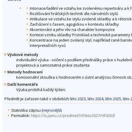
Intonace/ladění ve vztahu ke zvolenému repertoáru a k
Rozlišování hráčských technik dle národních stylů
Artikulace ve vztahu ke stylu zvolené skladby a k rétor
Zacházení s časem, agogickou v kontextu skladby
Akcentování a jeho vliv na charakter kompozice
Kontext vzniku skladby Prstoklad a technické parametry 
Koncentrace na jeden zvolený styl, například rané baroko 
interpretačních rysů
Výukové metody
individuální výuka - cvičení s podílem přednášky práce s hudebním
projektová a samostatná práce studenta
Metody hodnocení
komisionální zkouška s hodnocením s ústní analýzou činnosti s
Další komentáře
Výuka probíhá každý týden.
Předmět je zařazen také v obdobích
léto 2023
,
léto 2024
,
léto 2025
,
léto 
Statistika zápisu (
nejnovější
)
Permalink:
https://is.jamu.cz/predmet/hf/leto2027/HF0263l