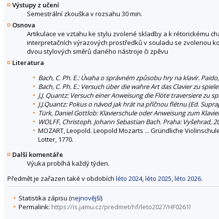
Výstupy z učení
Semestrální zkouška v rozsahu 30 min.
Osnova
Artikulace ve vztahu ke stylu zvolené skladby a k rétorickému c
interpretačních výrazových prostředků v souladu se zvolenou komp
dvou stylových směrů daného nástroje či zpěvu
Literatura
Bach, C. Ph. E.: Úvaha o správném způsobu hry na klavír. Paido
Bach, C. Ph. E.: Versuch über die wahre Art das Clavier zu spiel
J.J. Quantz: Versuch einer Anweisung die Flöte traversiere zu sp
J.J.Quantz: Pokus o návod jak hrát na příčnou flétnu (Ed. Sup
Türk, Daniel Gottlob: Klavierschule oder Anweisung zum Klavier
WOLFF, Christoph. Johann Sebastian Bach. Praha: Vyšehrad, 2
MOZART, Leopold. Leopold Mozarts ... Gründliche Violinschule,
Lotter, 1770.
Další komentáře
Výuka probíhá každý týden.
Předmět je zařazen také v obdobích
léto 2024
,
léto 2025
,
léto 2026
.
Statistika zápisu (
nejnovější
)
Permalink:
https://is.jamu.cz/predmet/hf/leto2027/HF0261l