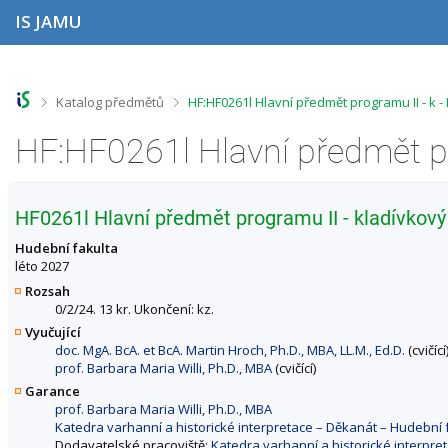
P
P
P
P
IS JAMU
ř
ř
ř
ř
e
e
e
e
s
s
s
s
k
k
k
k
o
o
o
o
>
>
Katalog předmětů
HF:HF0261l Hlavní předmět programu II - k 
č
č
č
č
i
i
i
i
t
t
t
t
n
n
n
n
a
a
a
a
h
h
o
p
HF0261l Hlavní předmět programu II - kladívkový 
o
l
b
a
r
a
s
t
Hudební fakulta
n
v
a
i
léto 2027
í
i
h
č
Rozsah
l
č
k
0/2/24. 13 kr. Ukončení: kz.
i
k
u
Vyučující
š
u
doc. MgA. BcA. et BcA. Martin Hroch, Ph.D., MBA, LL.M., Ed.D.
(cvičící
t
prof. Barbara Maria Willi, Ph.D., MBA
(cvičící)
u
Garance
prof. Barbara Maria Willi, Ph.D., MBA
Katedra varhanní a historické interpretace – Děkanát – Hudebn
Dodavatelské pracoviště:
Katedra varhanní a historické interpr