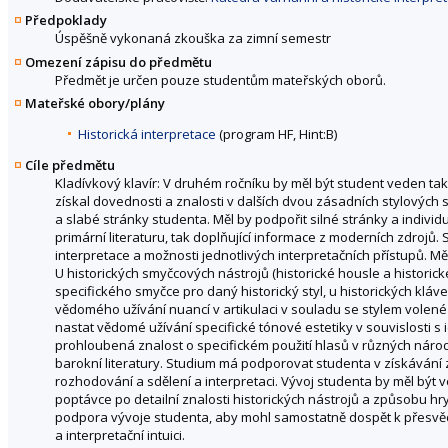
Předpoklady
Úspěšně vykonaná zkouška za zimní semestr
Omezení zápisu do předmětu
Předmět je určen pouze studentům mateřských oborů.
Mateřské obory/plány
Historická interpretace
(program HF, Hint:B)
Cíle předmětu
Kladívkový klavír: V druhém ročníku by měl být student veden ta
získal dovednosti a znalosti v dalších dvou zásadních stylových
a slabé stránky studenta. Měl by podpořit silné stránky a individ
primární literaturu, tak doplňující informace z moderních zdrojů
interpretace a možnosti jednotlivých interpretačních přístupů. 
U historických smyčcových nástrojů (historické housle a historick
specifického smyčce pro daný historický styl, u historických klá
vědomého užívání nuancí v artikulaci v souladu se stylem volené l
nastat vědomé užívání specifické tónové estetiky v souvislosti s
prohloubená znalost o specifickém použití hlasů v různých národn
barokní literatury. Studium má podporovat studenta v získávání 
rozhodování a sdělení a interpretaci. Vývoj studenta by měl být v
poptávce po detailní znalosti historických nástrojů a způsobu 
podpora vývoje studenta, aby mohl samostatně dospět k přesvěd
a interpretační intuici.