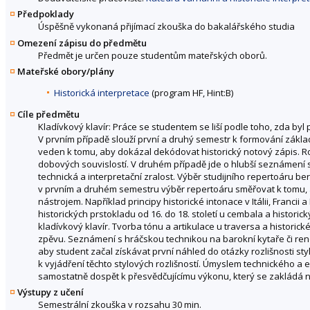
Předpoklady
Úspěšně vykonaná přijímací zkouška do bakalářského studia
Omezení zápisu do předmětu
Předmět je určen pouze studentům mateřských oborů.
Mateřské obory/plány
Historická interpretace
(program HF, Hint:B)
Cíle předmětu
Kladívkový klavír: Práce se studentem se liší podle toho, zda byl
V prvním případě slouží první a druhý semestr k formování základ
veden k tomu, aby dokázal dekódovat historický notový zápis. Roz
dobových souvislostí. V druhém případě jde o hlubší seznámení 
technická a interpretační zralost. Výběr studijního repertoáru b
v prvním a druhém semestru výběr repertoáru směřovat k tomu, a
nástrojem. Například principy historické intonace v Itálii, Francii a
historických prstokladu od 16. do 18. století u cembala a historický
kladívkový klavír. Tvorba tónu a artikulace u traversa a histori
zpěvu. Seznámení s hráčskou technikou na barokní kytaře či ren
aby student začal získávat první náhled do otázky rozlišnosti st
k vyjádření těchto stylových rozlišností. Úmyslem technického 
samostatně dospět k přesvědčujícímu výkonu, který se zakládá na
Výstupy z učení
Semestrální zkouška v rozsahu 30 min.