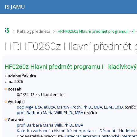
P
P
P
P
IS JAMU
ř
ř
ř
ř
e
e
e
e
s
s
s
s
k
k
k
k
o
o
o
o
>
>
Katalog předmětů
HF:HF0260z Hlavní předmět programu I - kl
č
č
č
č
i
i
i
i
t
t
t
t
n
n
n
n
a
a
a
a
h
h
o
p
HF0260z Hlavní předmět programu I - kladívkový 
o
l
b
a
r
a
s
t
Hudební fakulta
n
v
a
i
zima 2026
í
i
h
č
Rozsah
l
č
k
0/2/24. 13 kr. Ukončení: kz.
i
k
u
Vyučující
š
u
doc. MgA. BcA. et BcA. Martin Hroch, Ph.D., MBA, LL.M., Ed.D.
(cvičící
t
prof. Barbara Maria Willi, Ph.D., MBA
(cvičící)
u
Garance
prof. Barbara Maria Willi, Ph.D., MBA
Katedra varhanní a historické interpretace – Děkanát – Hudebn
Dodavatelské pracoviště:
Katedra varhanní a historické interpr