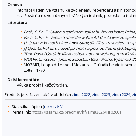
Osnova
Intonace/ladění ve vztahu ke zvolenému repertoáru a k historick
rozlišování a rozvoj různých hráčských technik, prstoklad a techn
Literatura
Bach, C. Ph. E.: Úvaha o správném způsobu hry na klavír. Paido
Bach, C. Ph. E.: Versuch über die wahre Art das Clavier zu spiel
J.J. Quantz: Versuch einer Anweisung die Flöte traversiere zu sp
J.J.Quantz: Pokus o návod jak hrát na příčnou flétnu (Ed. Sup
Türk, Daniel Gottlob: Klavierschule oder Anweisung zum Klavier
WOLFF, Christoph. Johann Sebastian Bach. Praha: Vyšehrad, 2
MOZART, Leopold. Leopold Mozarts ... Gründliche Violinschule,
Lotter, 1770.
Další komentáře
Výuka probíhá každý týden.
Předmět je zařazen také v obdobích
zima 2022
,
zima 2023
,
zima 2024
,
z
Statistika zápisu (
nejnovější
)
Permalink:
https://is.jamu.cz/predmet/hf/zima2026/HF0260z