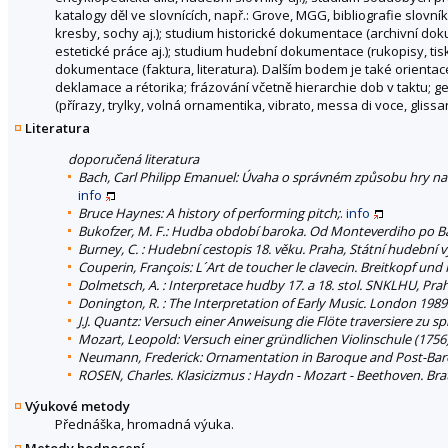
katalogy děl ve slovnících, např.: Grove, MGG, bibliografie slovní
kresby, sochy aj.); studium historické dokumentace (archivní dok
estetické práce aj.); studium hudební dokumentace (rukopisy, tis
dokumentace (faktura, literatura). Dalším bodem je také orientace
deklamace a rétorika; frázování včetně hierarchie dob v taktu; 
(přírazy, trylky, volná ornamentika, vibrato, messa di voce, glissa
Literatura
doporučená literatura
Bach, Carl Philipp Emanuel: Úvaha o správném způsobu hry na kla
info
Bruce Haynes: A history of performing pitch;
.
info
Bukofzer, M. F.: Hudba období baroka. Od Monteverdiho po Bacha
Burney, C. : Hudební cestopis 18. věku. Praha, Státní hudební v
Couperin, François: L´Art de toucher le clavecin. Breitkopf und
Dolmetsch, A. : Interpretace hudby 17. a 18. stol. SNKLHU, Pra
Donington, R. : The Interpretation of Early Music. London 1989
J.J. Quantz: Versuch einer Anweisung die Flöte traversiere zu sp
Mozart, Leopold: Versuch einer gründlichen Violinschule (1756) 
Neumann, Frederick: Ornamentation in Baroque and Post-Baroqu
ROSEN, Charles. Klasicizmus : Haydn - Mozart - Beethoven. Bra
Výukové metody
Přednáška, hromadná výuka.
Metody hodnocení