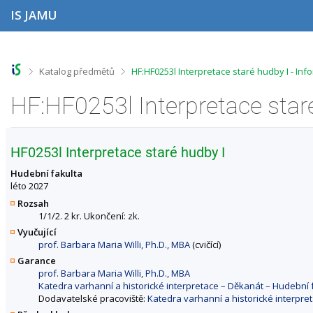
P
P
P
P
IS JAMU
ř
ř
ř
ř
e
e
e
e
s
s
s
s
k
k
k
k
o
o
o
o
>
>
Katalog předmětů
HF:HF0253l Interpretace staré hudby I - In
č
č
č
č
i
i
i
i
HF:HF0253l Interpretace star
t
t
t
t
n
n
n
n
a
a
a
a
h
h
o
p
HF0253l Interpretace staré hudby I
o
l
b
a
r
a
s
t
Hudební fakulta
n
v
a
i
léto 2027
í
i
h
č
Rozsah
l
č
k
1/1/2. 2 kr. Ukončení: zk.
i
k
u
Vyučující
š
u
prof. Barbara Maria Willi, Ph.D., MBA
(cvičící)
t
u
Garance
prof. Barbara Maria Willi, Ph.D., MBA
Katedra varhanní a historické interpretace – Děkanát – Hudebn
Dodavatelské pracoviště:
Katedra varhanní a historické interpr