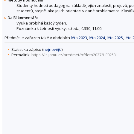
Studenty hodnotí pedagog na základě jejich znalostí, projevů, po
studentů, stejně jako jejich orientaci v dané problematice. Klasi
Další komentáře
Výuka probíhá každý týden.
Poznámka k četnosti výuky: středa, č.330, 11:00.
Předmět je zařazen také v obdobích
léto 2023
,
léto 2024
,
léto 2025
,
léto 
Statistika zápisu (
nejnovější
)
Permalink:
https://is.jamu.cz/predmet/hf/leto2027/HF0253l