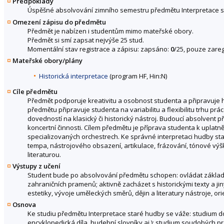
Předpoklady
Úspěšné absolvování zimního semestru předmětu Interpretace st
Omezení zápisu do předmětu
Předmět je nabízen i studentům mimo mateřské obory.
Předmět si smí zapsat nejvýše 25 stud.
Momentální stav registrace a zápisu: zapsáno:
0
/25, pouze zareg
Mateřské obory/plány
Historická interpretace
(program HF, Hin:N)
Cíle předmětu
Předmět podporuje kreativitu a osobnost studenta a připravuje
předmětu připravuje studenta na variabilitu a flexibilitu trhu pr
dovedností na klasický či historický nástroj. Budoucí absolven
koncertní činnosti. Cílem předmětu je příprava studenta k uplatně
specializovaných orchestrech. Ke správné interpretaci hudby sta
tempa, nástrojového obsazení, artikulace, frázování, tónové výšk
literaturou.
Výstupy z učení
Student bude po absolvování předmětu schopen: ovládat základy p
zahraničních pramenů; aktivně zacházet s historickými texty a ji
estetiky, vývoje uměleckých směrů, dějin a literatury nástroje, ori
Osnova
Ke studiu předmětu Interpretace staré hudby se váže: studium 
encyklopedická díla, hudební slovníky aj.); studium soudobých p