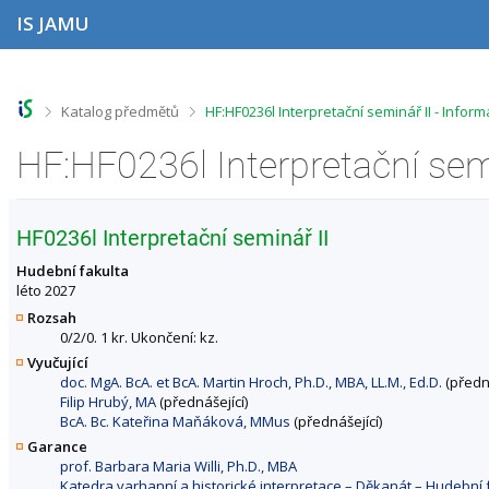
P
P
P
P
IS JAMU
ř
ř
ř
ř
e
e
e
e
s
s
s
s
k
k
k
k
o
o
o
o
>
>
Katalog předmětů
HF:HF0236l Interpretační seminář II - Info
č
č
č
č
i
i
i
i
HF:HF0236l Interpretační sem
t
t
t
t
n
n
n
n
a
a
a
a
h
h
o
p
HF0236l Interpretační seminář II
o
l
b
a
r
a
s
t
Hudební fakulta
n
v
a
i
léto 2027
í
i
h
č
Rozsah
l
č
k
0/2/0. 1 kr. Ukončení: kz.
i
k
u
Vyučující
š
u
doc. MgA. BcA. et BcA. Martin Hroch, Ph.D., MBA, LL.M., Ed.D.
(předná
t
Filip Hrubý, MA
(přednášející)
u
BcA. Bc. Kateřina Maňáková, MMus
(přednášející)
Garance
prof. Barbara Maria Willi, Ph.D., MBA
Katedra varhanní a historické interpretace – Děkanát – Hudebn