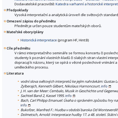
Dodavatelské pracoviště:
Katedra varhanní a historické interpr
Předpoklady
Vysoká interpretační a analytická úroveň dle světových standar
Omezení zápisu do předmětu
Předmět je určen pouze studentům mateřských oborů.
Mateřské obory/plány
Historická interpretace
(program HF, Hint:B)
Cíle předmětu
V rámci interpretačního semináře se formou koncertu či poslec
studenty k poznání vlastních kladů či slabých stran vlastní interp
dopracují k názoru, který se opírá o věcné poslechové vnímání a 
uměleckého procesu.
Literatura
vodní slova světových interpretů ke jejím nahrávkám: Gustav L
Zylberajch, Kenneth Gilbert, Nikolaus Harnoncourt.
info
J. H. van der Meer: Cembalo, Musik in Geschichte und Gegenwa
Sachteil Band 2, Kassel 1995
.
info
Bach, Carl Philipp Emanuel: Úvaha o správném způsobu hry na kla
info
Bukofzer, Manfred F.: Hudba v období baroka Od Monteverdiho
Dolmetsch, Arnold: Interpretace hudby 17. a 48. století. Státní