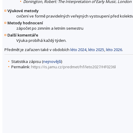
Donington, Robert: The Interpretation of Early Music. London 
Výukové metody
cvičení ve formě pravidelných veřejných vystoupení před kole
Metody hodnocení
zápočet po zimním a letním semestru
Další komentáře
Výuka probíhá každý týden.
Předmět je zařazen také v obdobích
léto 2024
,
léto 2025
,
léto 2026
.
Statistika zápisu (
nejnovější
)
Permalink:
https://is.jamu.cz/predmet/hf/leto2027/HF0236l