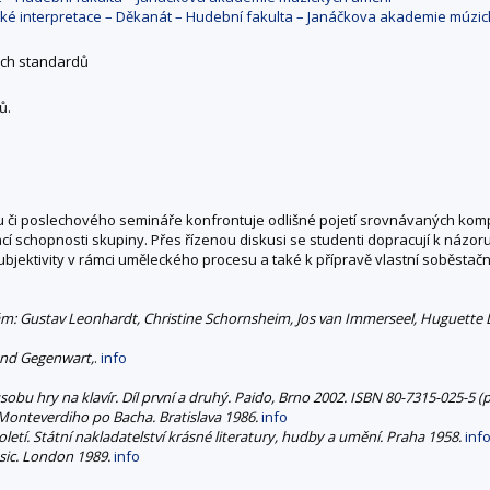
cké interpretace – Děkanát – Hudební fakulta – Janáčkova akademie múzi
ých standardů
ů.
u či poslechového semináře konfrontuje odlišné pojetí srovnávaných kompo
vací schopnosti skupiny. Přes řízenou diskusi se studenti dopracují k názor
bjektivity v rámci uměleckého procesu a také k přípravě vlastní soběstačné
ám: Gustav Leonhardt, Christine Schornsheim, Jos van Immerseel, Huguette Dr
 und Gegenwart,
.
info
u hry na klavír. Díl první a druhý. Paido, Brno 2002. ISBN 80-7315-025-5 (pře
Monteverdiho po Bacha. Bratislava 1986.
info
letí. Státní nakladatelství krásné literatury, hudby a umění. Praha 1958.
inf
sic. London 1989.
info