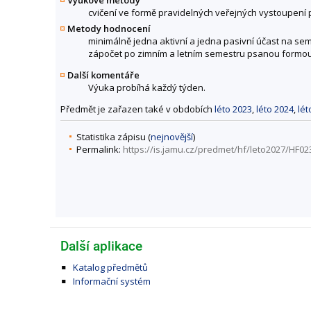
Výukové metody
cvičení ve formě pravidelných veřejných vystoupen
Metody hodnocení
minimálně jedna aktivní a jedna pasivní účast na sem
zápočet po zimním a letním semestru psanou formou 
Další komentáře
Výuka probíhá každý týden.
Předmět je zařazen také v obdobích
léto 2023
,
léto 2024
,
lét
Statistika zápisu (
nejnovější
)
Permalink:
https://is.jamu.cz/predmet/hf/leto2027/HF02
Další aplikace
Katalog předmětů
Informační systém