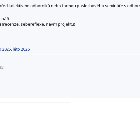
í před kolektivem odborníků nebo formou poslechového semináře s odborn
ináři
(recenze, sebereflexe, návrh projektu)
o 2025
,
léto 2026
.
35l