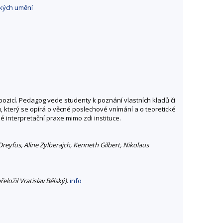
ckých umění
zicí. Pedagog vede studenty k poznání vlastních kladů či
u, který se opírá o věcné poslechové vnímání a o teoretické
 interpretační praxe mimo zdi instituce.
eyfus, Aline Zylberajch, Kenneth Gilbert, Nikolaus
ložil Vratislav Bělský)
.
info
o