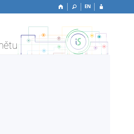
EN
mětu