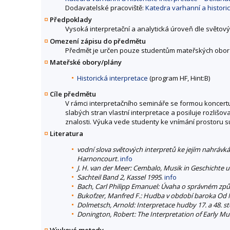
Dodavatelské pracoviště:
Katedra varhanní a histori
Předpoklady
Vysoká interpretační a analytická úroveň dle světov
Omezení zápisu do předmětu
Předmět je určen pouze studentům mateřských obor
Mateřské obory/plány
Historická interpretace
(program HF, Hint:B)
Cíle předmětu
V rámci interpretačního semináře se formou koncert
slabých stran vlastní interpretace a posiluje rozlišo
znalosti. Výuka vede studenty ke vnímání prostoru su
Literatura
vodní slova světových interpretů ke jejím nahrávk
Harnoncourt.
info
J. H. van der Meer: Cembalo, Musik in Geschichte
Sachteil Band 2, Kassel 1995
.
info
Bach, Carl Philipp Emanuel: Úvaha o správném způsob
Bukofzer, Manfred F.: Hudba v období baroka Od 
Dolmetsch, Arnold: Interpretace hudby 17. a 48. sto
Donington, Robert: The Interpretation of Early Mu