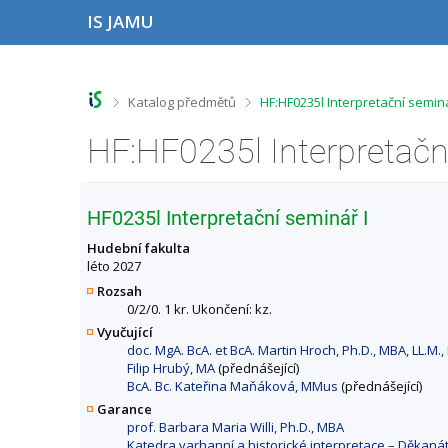
P
P
P
P
IS JAMU
ř
ř
ř
ř
e
e
e
e
s
s
s
s
k
k
k
k
o
o
o
o
>
>
Katalog předmětů
HF:HF0235l Interpretační semin
č
č
č
č
i
i
i
i
HF:HF0235l Interpretačn
t
t
t
t
n
n
n
n
a
a
a
a
h
h
o
p
HF0235l Interpretační seminář I
o
l
b
a
r
a
s
t
Hudební fakulta
n
v
a
i
léto 2027
í
i
h
č
Rozsah
l
č
k
0/2/0. 1 kr. Ukončení: kz.
i
k
u
Vyučující
š
u
doc. MgA. BcA. et BcA. Martin Hroch, Ph.D., MBA, LL.M.,
t
Filip Hrubý, MA
(přednášející)
u
BcA. Bc. Kateřina Maňáková, MMus
(přednášející)
Garance
prof. Barbara Maria Willi, Ph.D., MBA
Katedra varhanní a historické interpretace – Děkan