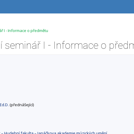
ář I - Informace o předmětu
í seminář I - Informace o před
 Ed.D.
(přednášející)
át – Hudební fakulta – Janáčkova akademie múzických umění