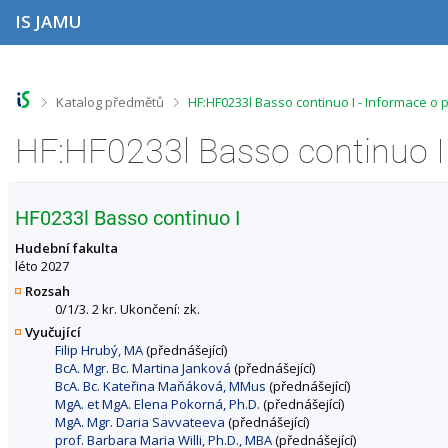
P
P
P
P
IS JAMU
ř
ř
ř
ř
e
e
e
e
s
s
s
s
k
k
k
k
o
o
o
o
>
>
Katalog předmětů
HF:HF0233l Basso continuo I - Informace o
č
č
č
č
i
i
i
i
HF:HF0233l Basso continuo I
t
t
t
t
n
n
n
n
a
a
a
a
h
h
o
p
HF0233l Basso continuo I
o
l
b
a
r
a
s
t
Hudební fakulta
n
v
a
i
léto 2027
í
i
h
č
Rozsah
l
č
k
0/1/3. 2 kr. Ukončení: zk.
i
k
u
Vyučující
š
u
Filip Hrubý, MA
(přednášející)
t
BcA. Mgr. Bc. Martina Janková
(přednášející)
u
BcA. Bc. Kateřina Maňáková, MMus
(přednášející)
MgA. et MgA. Elena Pokorná, Ph.D.
(přednášející)
MgA. Mgr. Daria Savvateeva
(přednášející)
prof. Barbara Maria Willi, Ph.D., MBA
(přednášející)