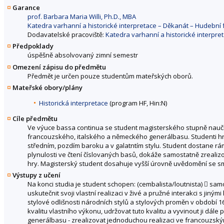
Garance
prof. Barbara Maria Willi, Ph.D., MBA
Katedra varhanní a historické interpretace – Děkanát – Hudebn
Dodavatelské pracoviště:
Katedra varhanní a historické interpr
Předpoklady
úspěšně absolvovaný zimní semestr
Omezení zápisu do předmětu
Předmět je určen pouze studentům mateřských oborů.
Mateřské obory/plány
Historická interpretace
(program HF, Hin:N)
Cíle předmětu
Ve výuce bassa continua se student magisterského stupně naučí
francouzského, italského a německého generálbasu. Studenti hry
středním, pozdím baroku a v galatntím stylu. Student dostane rá
plynulosti ve čtení číslovaných basů, dokáže samostatně zrealiz
hry. Magisterský student dosahuje vyšší úrovně uvědomění se smy
Výstupy z učení
Na konci studia je student schopen: (cembalista/loutnista)  sam
uskutečnit svoji vlastní realizaci v živé a pružné interakci s jiný
stylové odlišnosti národních stylů a stylových proměn v období 16
kvalitu vlastního výkonu, udržovat tuto kvalitu a vyvinout ji dále
generálbasu - zrealizovat jednoduchou realizaci ve francouzským 