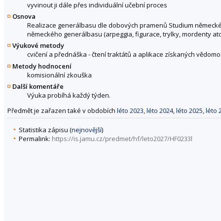
vyvinout ji dále přes individuální učební proces
Osnova
Realizace generálbasu dle dobových pramenů Studium německéh
německého generálbasu (arpeggia, figurace, trylky, mordenty atd
Výukové metody
cvičení a přednáška - čtení traktátů a aplikace získaných vědomo
Metody hodnocení
komisionální zkouška
Další komentáře
Výuka probíhá každý týden.
Předmět je zařazen také v obdobích
léto 2023
,
léto 2024
,
léto 2025
,
léto 
Statistika zápisu (
nejnovější
)
Permalink:
https://is.jamu.cz/predmet/hf/leto2027/HF0233l