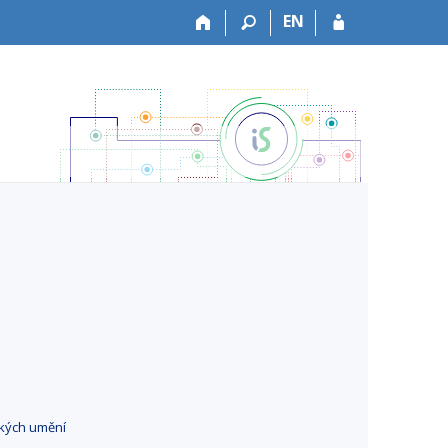
EN
ckých umění