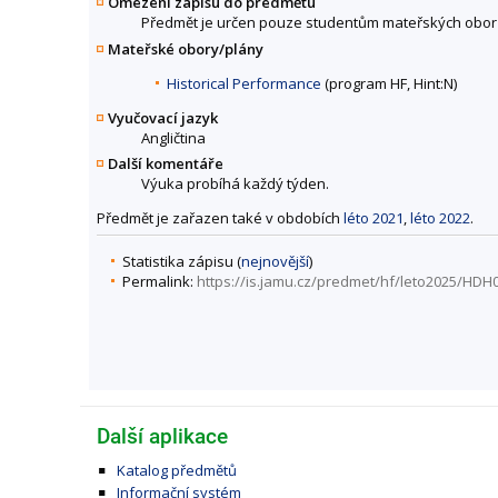
Omezení zápisu do předmětu
Předmět je určen pouze studentům mateřských obor
Mateřské obory/plány
Historical Performance
(program HF, Hint:N)
Vyučovací jazyk
Angličtina
Další komentáře
Výuka probíhá každý týden.
Předmět je zařazen také v obdobích
léto 2021
,
léto 2022
.
Statistika zápisu (
nejnovější
)
Permalink:
https://is.jamu.cz/predmet/hf/leto2025/HDH
Další aplikace
Katalog předmětů
Informační systém