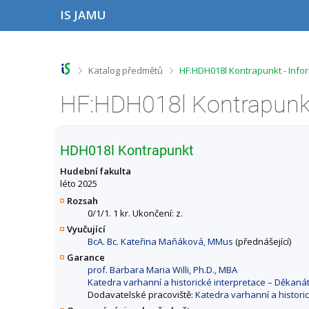
P
P
P
P
IS JAMU
ř
ř
ř
ř
e
e
e
e
s
s
s
s
k
k
k
k
o
o
o
o
>
>
Katalog předmětů
HF:HDH018l Kontrapunkt - Inf
č
č
č
č
i
i
i
i
HF:HDH018l Kontrapunkt
t
t
t
t
n
n
n
n
a
a
a
a
h
h
o
p
HDH018l Kontrapunkt
o
l
b
a
r
a
s
t
Hudební fakulta
n
v
a
i
léto 2025
í
i
h
č
Rozsah
l
č
k
0/1/1. 1 kr. Ukončení: z.
i
k
u
Vyučující
š
u
BcA. Bc. Kateřina Maňáková, MMus
(přednášející)
t
u
Garance
prof. Barbara Maria Willi, Ph.D., MBA
Katedra varhanní a historické interpretace – Děkan
Dodavatelské pracoviště:
Katedra varhanní a histori