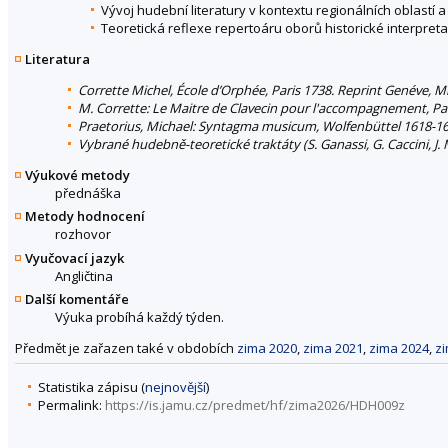
Vývoj hudební literatury v kontextu regionálních oblastí a
Teoretická reflexe repertoáru oborů historické interpret
Literatura
Corrette Michel, École d’Orphée, Paris 1738. Reprint Genéve, M
M. Corrette: Le Maitre de Clavecin pour l'accompagnement, Pa
Praetorius, Michael: Syntagma musicum, Wolfenbüttel 1618-16
Vybrané hudebně-teoretické traktáty (S. Ganassi, G. Caccini, J. Ma
Výukové metody
přednáška
Metody hodnocení
rozhovor
Vyučovací jazyk
Angličtina
Další komentáře
Výuka probíhá každý týden.
Předmět je zařazen také v obdobích
zima 2020
,
zima 2021
,
zima 2024
,
z
Statistika zápisu (
nejnovější
)
Permalink:
https://is.jamu.cz/predmet/hf/zima2026/HDH009z