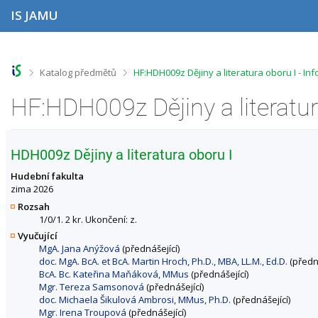
P
P
P
P
IS JAMU
ř
ř
ř
ř
e
e
e
e
s
s
s
s
k
k
k
k
o
o
o
o
>
>
Katalog předmětů
HF:HDH009z Dějiny a literatura oboru I - I
č
č
č
č
i
i
i
i
HF:HDH009z Dějiny a literatu
t
t
t
t
n
n
n
n
a
a
a
a
h
h
o
p
HDH009z Dějiny a literatura oboru I
o
l
b
a
r
a
s
t
Hudební fakulta
n
v
a
i
zima 2026
í
i
h
č
Rozsah
l
č
k
1/0/1. 2 kr. Ukončení: z.
i
k
u
Vyučující
š
u
MgA. Jana Anýžová
(přednášející)
t
doc. MgA. BcA. et BcA. Martin Hroch, Ph.D., MBA, LL.M., Ed.D.
(předná
u
BcA. Bc. Kateřina Maňáková, MMus
(přednášející)
Mgr. Tereza Samsonová
(přednášející)
doc. Michaela Šikulová Ambrosi, MMus, Ph.D.
(přednášející)
Mgr. Irena Troupová
(přednášející)