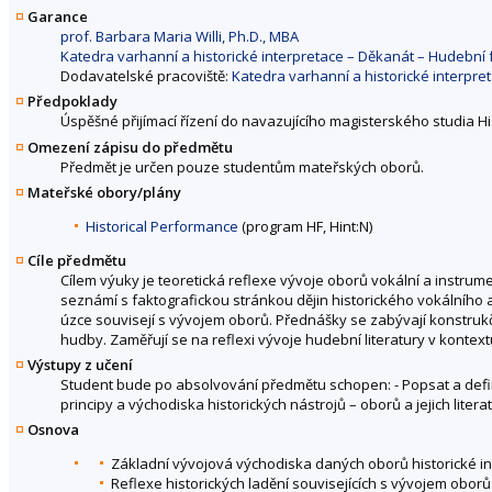
Garance
prof. Barbara Maria Willi, Ph.D., MBA
Katedra varhanní a historické interpretace – Děkanát – Hudebn
Dodavatelské pracoviště:
Katedra varhanní a historické interpr
Předpoklady
Úspěšné přijímací řízení do navazujícího magisterského studia Hi
Omezení zápisu do předmětu
Předmět je určen pouze studentům mateřských oborů.
Mateřské obory/plány
Historical Performance
(program HF, Hint:N)
Cíle předmětu
Cílem výuky je teoretická reflexe vývoje oborů vokální a instrume
seznámí s faktografickou stránkou dějin historického vokálního a
úzce souvisejí s vývojem oborů. Přednášky se zabývají konstrukč
hudby. Zaměřují se na reflexi vývoje hudební literatury v kontextu 
Výstupy z učení
Student bude po absolvování předmětu schopen: - Popsat a defin
principy a východiska historických nástrojů – oborů a jejich litera
Osnova
Základní vývojová východiska daných oborů historické i
Reflexe historických ladění souvisejících s vývojem oborů