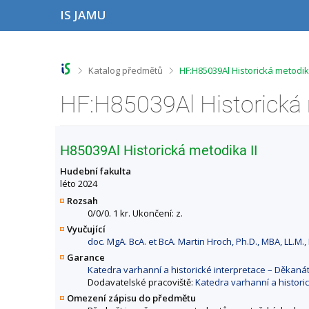
P
P
P
P
IS JAMU
ř
ř
ř
ř
e
e
e
e
s
s
s
s
k
k
k
k
o
o
o
o
>
>
Katalog předmětů
HF:H85039Al Historická metodik
č
č
č
č
i
i
i
i
HF:H85039Al Historická 
t
t
t
t
n
n
n
n
a
a
a
a
h
h
o
p
H85039Al Historická metodika II
o
l
b
a
r
a
s
t
Hudební fakulta
n
v
a
i
léto 2024
í
i
h
č
Rozsah
l
č
k
0/0/0. 1 kr. Ukončení: z.
i
k
u
Vyučující
š
u
doc. MgA. BcA. et BcA. Martin Hroch, Ph.D., MBA, LL.M.,
t
u
Garance
Katedra varhanní a historické interpretace – Děkan
Dodavatelské pracoviště:
Katedra varhanní a histori
Omezení zápisu do předmětu