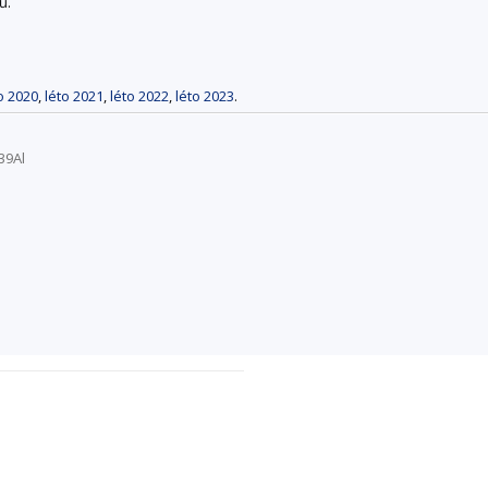
ů.
o 2020
,
léto 2021
,
léto 2022
,
léto 2023
.
39Al