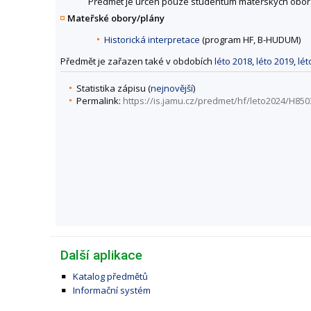
Předmět je určen pouze studentům mateřských obor
Mateřské obory/plány
Historická interpretace
(program HF, B-HUDUM)
Předmět je zařazen také v obdobích
léto 2018
,
léto 2019
,
lét
Statistika zápisu (
nejnovější
)
Permalink:
https://is.jamu.cz/predmet/hf/leto2024/H850
Další aplikace
Katalog předmětů
Informační systém