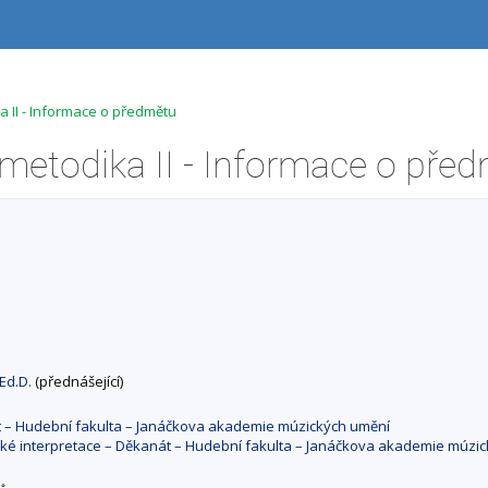
a II - Informace o předmětu
metodika II - Informace o pře
 Ed.D.
(přednášející)
át – Hudební fakulta – Janáčkova akademie múzických umění
cké interpretace – Děkanát – Hudební fakulta – Janáčkova akademie múzi