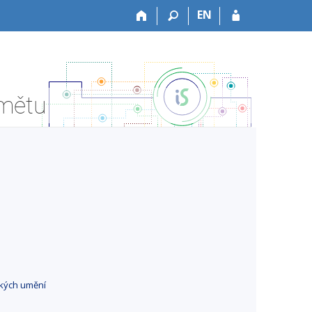
EN
dmětu
ckých umění