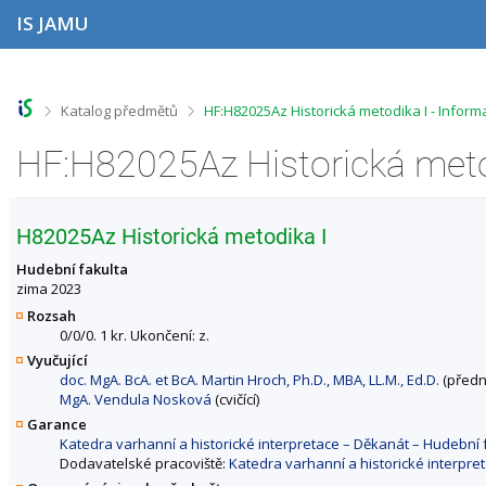
P
P
P
P
IS JAMU
ř
ř
ř
ř
e
e
e
e
s
s
s
s
k
k
k
k
o
o
o
o
>
>
Katalog předmětů
HF:H82025Az Historická metodika I - Infor
č
č
č
č
i
i
i
i
HF:H82025Az Historická meto
t
t
t
t
n
n
n
n
a
a
a
a
h
h
o
p
H82025Az Historická metodika I
o
l
b
a
r
a
s
t
Hudební fakulta
n
v
a
i
zima 2023
í
i
h
č
Rozsah
l
č
k
0/0/0. 1 kr. Ukončení: z.
i
k
u
Vyučující
š
u
doc. MgA. BcA. et BcA. Martin Hroch, Ph.D., MBA, LL.M., Ed.D.
(předná
t
MgA. Vendula Nosková
(cvičící)
u
Garance
Katedra varhanní a historické interpretace – Děkanát – Hudebn
Dodavatelské pracoviště:
Katedra varhanní a historické interpr