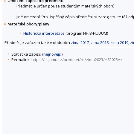
Omezení zápisu do předmětu
Předmět je určen pouze studentům mateřských oborů.
Jiné omezení: Pro úspěšný zápis předmětu si zaregistrujte též o
Mateřské obory/plány
Historická interpretace
(program HF, B-HUDUM)
Předmět je zařazen také v obdobích
zima 2017
,
zima 2018
,
zima 2019
,
z
Statistika zápisu (
nejnovější
)
Permalink:
https://is.jamu.cz/predmet/hf/zima2023/H82025Az