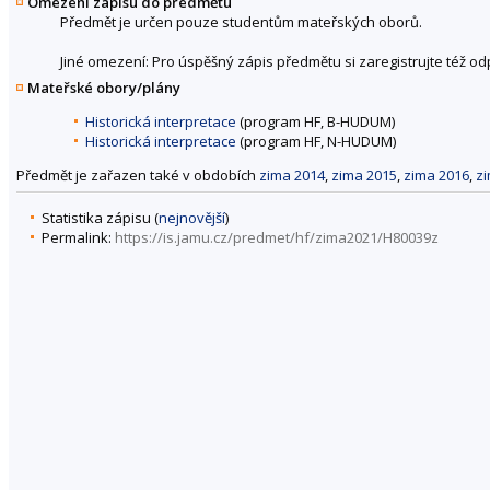
Omezení zápisu do předmětu
Předmět je určen pouze studentům mateřských oborů.
Jiné omezení: Pro úspěšný zápis předmětu si zaregistrujte též o
Mateřské obory/plány
Historická interpretace
(program HF, B-HUDUM)
Historická interpretace
(program HF, N-HUDUM)
Předmět je zařazen také v obdobích
zima 2014
,
zima 2015
,
zima 2016
,
z
Statistika zápisu (
nejnovější
)
Permalink:
https://is.jamu.cz/predmet/hf/zima2021/H80039z