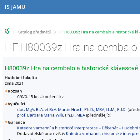
P
P
P
P
IS JAMU
ř
ř
ř
ř
e
e
e
e
s
s
s
s
k
k
k
k
o
o
o
o
>
>
Katalog předmětů
HF:H80039z Hra na cembalo a historické kl
č
č
č
č
i
i
i
i
t
t
t
t
n
n
n
n
a
a
a
a
h
h
o
p
H80039z Hra na cembalo a historické klávesové n
o
l
b
a
r
a
s
t
Hudební fakulta
n
v
a
i
zima 2021
í
i
h
č
Rozsah
l
č
k
0/0/0. 15 kr. Ukončení: kz.
i
k
u
Vyučující
š
u
doc. MgA. BcA. et BcA. Martin Hroch, Ph.D., MBA, LL.M., Ed.D.
(předná
t
prof. Barbara Maria Willi, Ph.D., MBA
(přednášející)
u
Garance
Katedra varhanní a historické interpretace – Děkanát – Hudebn
Dodavatelské pracoviště:
Katedra varhanní a historické interpr