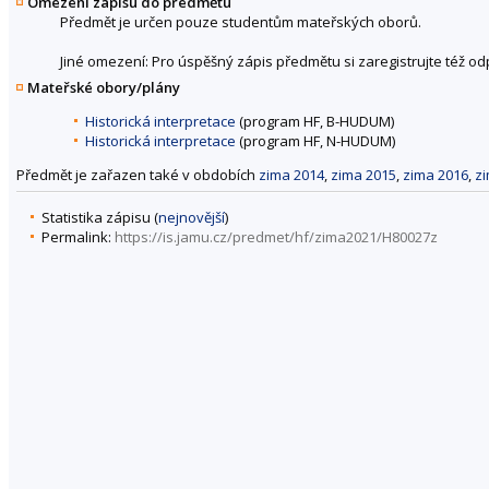
Omezení zápisu do předmětu
Předmět je určen pouze studentům mateřských oborů.
Jiné omezení: Pro úspěšný zápis předmětu si zaregistrujte též o
Mateřské obory/plány
Historická interpretace
(program HF, B-HUDUM)
Historická interpretace
(program HF, N-HUDUM)
Předmět je zařazen také v obdobích
zima 2014
,
zima 2015
,
zima 2016
,
z
Statistika zápisu (
nejnovější
)
Permalink:
https://is.jamu.cz/predmet/hf/zima2021/H80027z