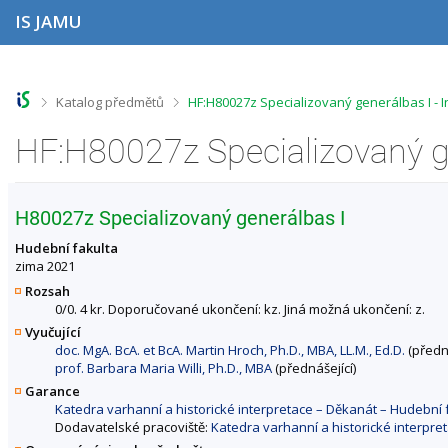
P
P
P
P
IS JAMU
ř
ř
ř
ř
e
e
e
e
s
s
s
s
k
k
k
k
o
o
o
o
>
>
Katalog předmětů
HF:H80027z Specializovaný generálbas I -
č
č
č
č
i
i
i
i
HF:H80027z Specializovaný g
t
t
t
t
n
n
n
n
a
a
a
a
h
h
o
p
H80027z Specializovaný generálbas I
o
l
b
a
r
a
s
t
Hudební fakulta
n
v
a
i
zima 2021
í
i
h
č
Rozsah
l
č
k
0/0. 4 kr. Doporučované ukončení: kz. Jiná možná ukončení: z.
i
k
u
Vyučující
š
u
doc. MgA. BcA. et BcA. Martin Hroch, Ph.D., MBA, LL.M., Ed.D.
(předná
t
prof. Barbara Maria Willi, Ph.D., MBA
(přednášející)
u
Garance
Katedra varhanní a historické interpretace – Děkanát – Hudebn
Dodavatelské pracoviště:
Katedra varhanní a historické interpr