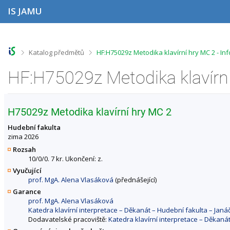
P
P
P
P
IS JAMU
ř
ř
ř
ř
e
e
e
e
s
s
s
s
k
k
k
k
o
o
o
o
>
>
Katalog předmětů
HF:H75029z Metodika klavírní hry MC 2 - I
č
č
č
č
i
i
i
i
HF:H75029z Metodika klavírn
t
t
t
t
n
n
n
n
a
a
a
a
h
h
o
p
H75029z Metodika klavírní hry MC 2
o
l
b
a
r
a
s
t
Hudební fakulta
n
v
a
i
zima 2026
í
i
h
č
Rozsah
l
č
k
10/0/0. 7 kr. Ukončení: z.
i
k
u
Vyučující
š
u
prof. MgA. Alena Vlasáková
(přednášející)
t
u
Garance
prof. MgA. Alena Vlasáková
Katedra klavírní interpretace – Děkanát – Hudební fakulta – Ja
Dodavatelské pracoviště:
Katedra klavírní interpretace – Děkan