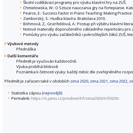
Školní vzdělávací programy pro výuku klavírní hry na ZUŠ.
Chmielowska, W.: O Sztuce nauczania gry na fortepianie. Kat
Pearce, E.: Success Factor in Piano Teaching: Making Practice
Zamborský, S.: Hudba klavíra. Bratislava 2010.
Böhmová, Z,. Grünfeldová, A.: Postup při výběru klavírní liter
Notové materiály doporučeného základního repertoáru pro ZU
Pomůcky pro výuku začátečníků i pokročilejších žáků ZUŠ, kte
Výukové metody
Přednáška
Další komentáře
Předmět je vyučován každoročně.
Výuka probíhá blokově.
Poznámka k četnosti výuky: každý měsíc dle zveřejněného rozpi
Předmět je zařazen také v obdobích
zima 2020
,
zima 2021
,
zima 2022
,
z
Statistika zápisu (
nejnovější
)
Permalink:
https://is.jamu.cz/predmet/hf/zima2026/H75029z