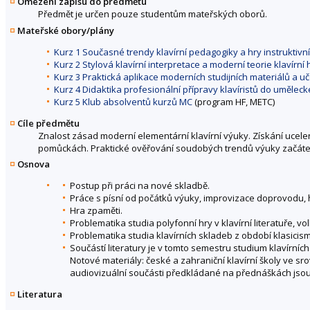
Omezení zápisu do předmětu
Předmět je určen pouze studentům mateřských oborů.
Mateřské obory/plány
Kurz 1 Současné trendy klavírní pedagogiky a hry instruktivní 
Kurz 2 Stylová klavírní interpretace a moderní teorie klavírní 
Kurz 3 Praktická aplikace moderních studijních materiálů a u
Kurz 4 Didaktika profesionální přípravy klavíristů do uměle
Kurz 5 Klub absolventů kurzů MC
(program HF, METC)
Cíle předmětu
Znalost zásad moderní elementární klavírní výuky. Získání uce
pomůckách. Praktické ověřování soudobých trendů výuky začátečn
Osnova
Postup při práci na nové skladbě.
Práce s písní od počátků výuky, improvizace doprovodu, 
Hra zpaměti.
Problematika studia polyfonní hry v klavírní literatuře,
Problematika studia klavírních skladeb z období klasicism
Součástí literatury je v tomto semestru studium klavírní
Notové materiály: české a zahraniční klavírní školy ve sr
audiovizuální součásti předkládané na přednáškách jso
Literatura