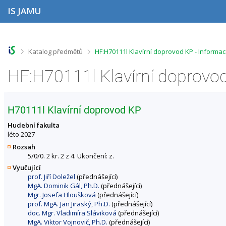
P
P
P
P
IS JAMU
ř
ř
ř
ř
e
e
e
e
s
s
s
s
k
k
k
k
o
o
o
o
>
>
Katalog předmětů
HF:H70111l Klavírní doprovod KP - Informa
č
č
č
č
i
i
i
i
HF:H70111l Klavírní doprovo
t
t
t
t
n
n
n
n
a
a
a
a
h
h
o
p
H70111l Klavírní doprovod KP
o
l
b
a
r
a
s
t
Hudební fakulta
n
v
a
i
léto 2027
í
i
h
č
Rozsah
l
č
k
5/0/0. 2 kr. 2 z 4. Ukončení: z.
i
k
u
Vyučující
š
u
prof. Jiří Doležel
(přednášející)
t
MgA. Dominik Gál, Ph.D.
(přednášející)
u
Mgr. Josefa Hloušková
(přednášející)
prof. MgA. Jan Jiraský, Ph.D.
(přednášející)
doc. Mgr. Vladimíra Sláviková
(přednášející)
MgA. Viktor Vojnovič, Ph.D.
(přednášející)