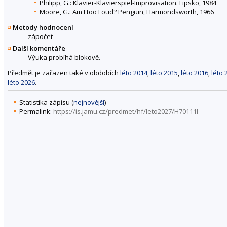
Philipp, G.: Klavier-Klavierspiel-Improvisation. Lipsko, 1984
Moore, G.: Am I too Loud? Penguin, Harmondsworth, 1966
Metody hodnocení
zápočet
Další komentáře
Výuka probíhá blokově.
Předmět je zařazen také v obdobích
léto 2014
,
léto 2015
,
léto 2016
,
léto 
léto 2026
.
Statistika zápisu (
nejnovější
)
Permalink:
https://is.jamu.cz/predmet/hf/leto2027/H70111l