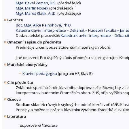
MgA. Pavel Zemen, DiS.
(přednášející)
MgA. Martin Nosek
(přednášející)
MgA. Maroš Klátik, ArtD.
(přednášející)
Garance
doc. MgA. Alice Rajnohová, Ph.D.
Katedra klavírní interpretace – Děkanát – Hudební fakulta – Ja
Dodavatelské pracoviště:
Katedra klavírní interpretace – Děkan
Omezení zápisu do předmětu
Předmět je určen pouze studentům mateřských oborů.
Jiné omezení: Pro úspěšný zápis předmětu si zaregistrujte též o
Mateřské obory/plány
Klavírní pedagogika
(program HF, Klav:B)
Cíle předmětu
Zvládnutí specifické role klavírního doprovazeče. Rozvoj hry z lis
korepetitora v hudebním či tanečním oboru ZUŠ, příp. vyšších st
Osnova
Studium skladeb různých stylových období, které tvoří těžiště in
Principy a možnosti práce s klavírním výtahem. Estetická a zvuko
Literatura
doporučená literatura