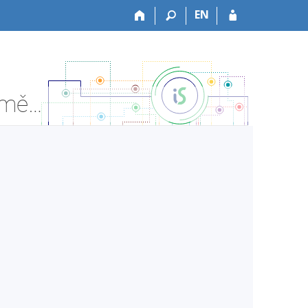
EN
HF:H70085Al Klasická interpretace I - Informace o předmětu