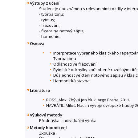
Výstupy z učení
Student je obeznámen s relevantními rozdíly v interp
- tvorba tónu;
- rytmus;
- frázování;
- fixace na notový zápis;
- harmonie.
Osnova
Interpretace vybraného klasického repertoáru
Tvorba tónu
Odlišnosti ve frázování
Rytmické odchylky způsobené rozdílným cítě
Důslednost ve čtení notového zápisu v klasi
Harmonická stavba
Literatura
ROSS, Alex. Zbývá jen hluk. Argo Praha, 2011.
NAVRÁTIL, Miloš. Nástin vývoje evropské hudby 20
Výukové metody
Přednáška - individuální výuka
Metody hodnocení
Zkouška