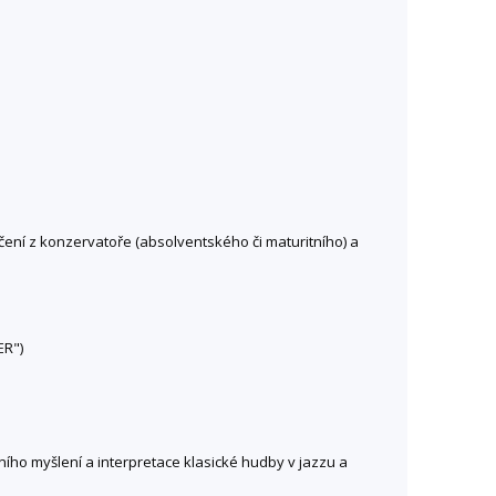
ní z konzervatoře (absolventského či maturitního) a
ER")
ího myšlení a interpretace klasické hudby v jazzu a