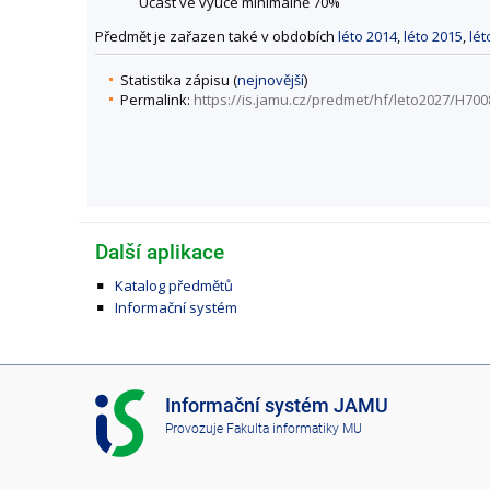
Účast ve výuce minimálně 70%
Předmět je zařazen také v obdobích
léto 2014
,
léto 2015
,
lét
Statistika zápisu (
nejnovější
)
Permalink:
https://is.jamu.cz/predmet/hf/leto2027/H700
Další aplikace
Katalog předmětů
Informační systém
I
Informační systém JAMU
S
Provozuje
Fakulta informatiky MU
J
A