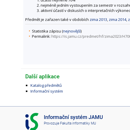
1. účastí nejméně 70%
2. nejméně jedním vystoupením za semestr v rozsah
3. aktivní účastí v diskusích o interpretačních výko
Předmět je zařazen také v obdobích
zima 2013
,
zima 2014
,
z
Statistika zápisu (
nejnovější
)
Permalink:
https://is.jamu.cz/predmet/hf/zima2023/H70
Další aplikace
Katalog předmětů
Informační systém
I
Informační systém JAMU
S
Provozuje
Fakulta informatiky MU
J