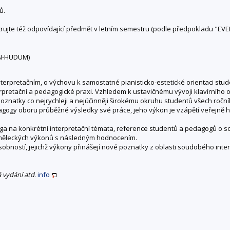
ů.
trujte též odpovídající předmět v letním semestru (podle předpokladu "EVE
 N-HUDUM)
nterpretačním, o výchovu k samostatné pianisticko-estetické orientaci stu
erpretační a pedagogické praxi. Vzhledem k ustavičnému vývoji klavírního
znatky co nejrychleji a nejúčinněji širokému okruhu studentů všech ročník
agogy oboru průběžné výsledky své práce, jeho výkon je vzápětí veřejně 
 na konkrétní interpretační témata, reference studentů a pedagogů o sout
měleckých výkonů s následným hodnocením.
sobností, jejichž výkony přinášejí nové poznatky z oblasti soudobého int
 vydání atd
.
info