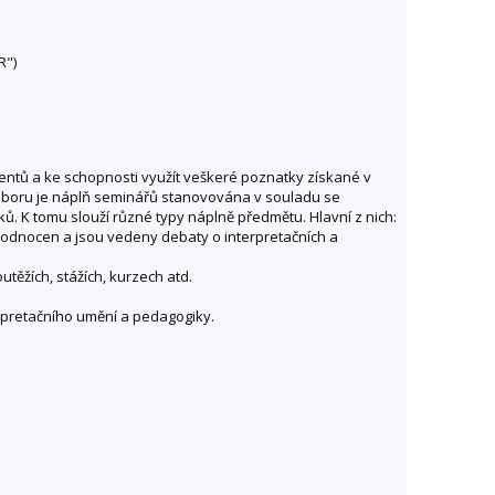
R")
dentů a ke schopnosti využít veškeré poznatky získané v
 oboru je náplň seminářů stanovována v souladu se
ů. K tomu slouží různé typy náplně předmětu. Hlavní z nich:
hodnocen a jsou vedeny debaty o interpretačních a
ěžích, stážích, kurzech atd.
erpretačního umění a pedagogiky.