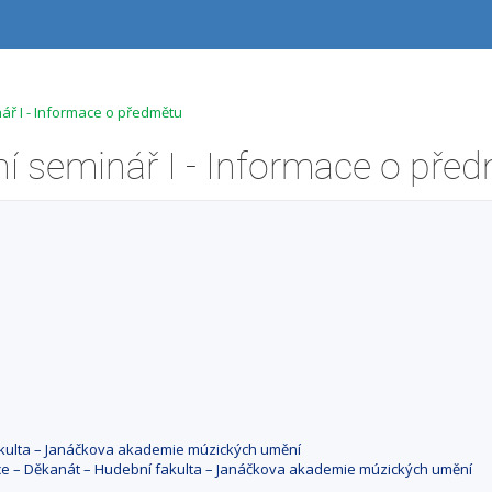
ář I - Informace o předmětu
í seminář I - Informace o pře
fakulta – Janáčkova akademie múzických umění
ace – Děkanát – Hudební fakulta – Janáčkova akademie múzických umění