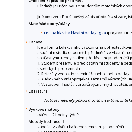
Omezení zápisu do předmětu
Předmět je určen pouze studentům mateřských obor
Jiné omezení: Pro úspěšný zápis předmětu si zaregis
Mateřské obory/plány
Hra na klavír a klavírní pedagogika
(program HF,
Osnova
Jde o formu kolektivního výzkumu na poli esteticko-i
aktuálním studiu odborných předmětů ve vlastní int
současnými trendy, s cílem předávat nejmodernější po
1. Student prezentuje před ostatními studenty a ped
estetických problémech.
2. Referáty vedoucího semináře nebo jiného pedagoga
3. Audio- nebo videoprojekce záznamů výrazných u
4. Vystoupení hostů, laureátů významných soutěží, o
Literatura
Notové materiály pokud možno urtextové, kritická
Výukové metody
cvičení - 2 hodiny týdně
Metody hodnocení
zápočet v závěru každého semestru je podmíněn