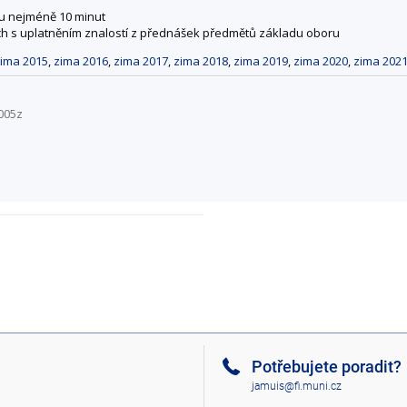
u nejméně 10 minut
nech s uplatněním znalostí z přednášek předmětů základu oboru
ima 2015
,
zima 2016
,
zima 2017
,
zima 2018
,
zima 2019
,
zima 2020
,
zima 202
005z
Potřebujete poradit?
jamuis@fi.muni.cz