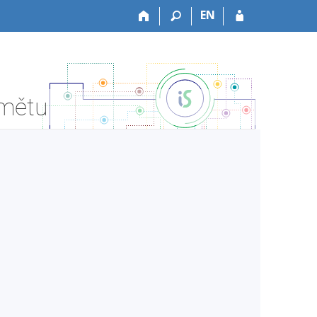
EN
dmětu