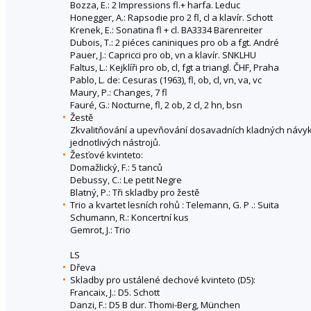
Bozza, E.: 2 Impressions fl.+ harfa. Leduc
Honegger, A.: Rapsodie pro 2 fl, cl a klavír. Schott
Krenek, E.: Sonatina fl + cl. BA3334 Bärenreiter
Dubois, T.: 2 piéces caniniques pro ob a fgt. André
Pauer, J.: Capricci pro ob, vn a klavír. SNKLHU
Faltus, L.: Kejklíři pro ob, cl, fgt a triangl. ČHF, Praha
Pablo, L. de: Cesuras (1963), fl, ob, cl, vn, va, vc
Maury, P.: Changes, 7 fl
Fauré, G.: Nocturne, fl, 2 ob, 2 cl, 2 hn, bsn
Žestě
Zkvalitňování a upevňování dosavadních kladných návyk
jednotlivých nástrojů.
Žesťové kvinteto:
Domažlický, F.: 5 tanců
Debussy, C.: Le petit Negre
Blatný, P.: Tři skladby pro žestě
Trio a kvartet lesních rohů : Telemann, G. P .: Suita
Schumann, R.: Koncertní kus
Gemrot, J.: Trio
LS
Dřeva
Skladby pro ustálené dechové kvinteto (D5):
Francaix, J.: D5. Schott
Danzi, F.: D5 B dur. Thomi-Berg, München