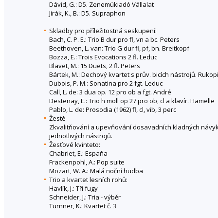
Dávid, G.: D5. Zenemükiadó Vállalat
Jirák, K., B.: D5. Supraphon
Skladby pro příležitostná seskupení:
Bach, C. P. E.: Trio B dur pro fl, vn a bc. Peters
Beethoven, L. van: Trio G dur fl, pf, bn. Breitkopf
Bozza, E.: Trois Evocations 2 fl. Leduc
Blavet, M.: 15 Duets, 2 fl. Peters
Bártek, M.: Dechový kvartet s prův. bicích nástrojů. Rukop
Dubois, P. M.: Sonatina pro 2 fgt. Leduc
Call, L. de: 3 dua op. 12 pro ob a fgt. André
Destenay, E.: Trio h moll op 27 pro ob, cl a klavír. Hamelle
Pablo, L. de: Prosodia (1962) fl, cl, vib, 3 perc
Žestě
Zkvalitňování a upevňování dosavadních kladných návyk
jednotlivých nástrojů.
Žesťové kvinteto:
Chabriet, E.: Espaňa
Frackenpohl, A.: Pop suite
Mozart, W. A.: Malá noční hudba
Trio a kvartet lesních rohů:
Havlík, J.: Tři fugy
Schneider, J.: Tria - výběr
Turnner, K.: Kvartet č. 3