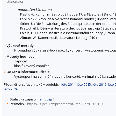
Literatura
doporučená literatura
Kašlík, H.: Komorní nástrojová hudba 17. a 18. století ( Brno, 19
Lébl, V.: Zvukový ideál ve světle komorní hudby (Hudební věda,
Sirker, U.: Die Entwicklung des Bläserquintetts in der ersten 
Kratochvíl, J.: Dějiny a literatura dechových nástrojů ( Státní 
Faltus, L.: Hudební nástroje a instrumentální soubory ( Praha 
Altman, W.: Kamermusik - Literatur ( Leipzig 1910 ).
Výukové metody
Hromadná výuka, praktický nácvik, koncertní vystoupení, vystou
Metody hodnocení
zápočet
klasifikovaný zápočet
Odkaz a informace učitele
Vystoupení na semináři nebo na koncertě. Minimální délka studo
Předmět je zařazen také v obdobích
léto 2014
,
léto 2015
,
léto 2016
,
léto 
léto 2026
.
Statistika zápisu (
nejnovější
)
Permalink:
https://is.jamu.cz/predmet/hf/leto2027/H60185Dl