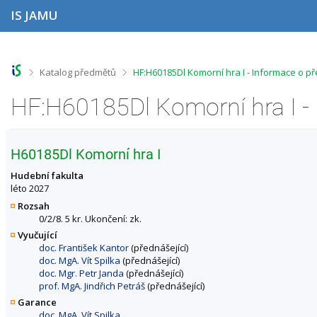
P
P
P
P
IS JAMU
ř
ř
ř
ř
e
e
e
e
s
s
s
s
k
k
k
k
o
o
o
o
>
>
Katalog předmětů
HF:H60185Dl Komorní hra I - Informace o p
č
č
č
č
i
i
i
i
HF:H60185Dl Komorní hra I -
t
t
t
t
n
n
n
n
a
a
a
a
h
h
o
p
H60185Dl Komorní hra I
o
l
b
a
r
a
s
t
Hudební fakulta
n
v
a
i
léto 2027
í
i
h
č
Rozsah
l
č
k
0/2/8. 5 kr. Ukončení: zk.
i
k
u
Vyučující
š
u
doc. František Kantor
(přednášející)
t
doc. MgA. Vít Spilka
(přednášející)
u
doc. Mgr. Petr Janda
(přednášející)
prof. MgA. Jindřich Petráš
(přednášející)
Garance
doc. MgA. Vít Spilka