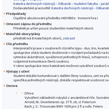
Katedra dechových nástrojů – Děkanát – Hudební fakulta – Jan
Dodavatelské pracoviště:
Katedra dechových nástrojů – Děkanát
Předpoklady
Úspěšné absolvování předmětu H60185Dz - Komorní hra I
Omezení zápisu do předmětu
Předmět je určen pouze studentům mateřských oborů.
Mateřské obory/plány
předmět má 8 mateřských oborů,
zobrazit
Cíle předmětu
Interpretační praxe v souborech různého typu - duo, trio, kvarteto
spolupráce získá student zkušenosti v rozvíjení požadavků na ko
rytmická ukázněnost, vyváženost jednotlivých hlasů, schopnost 
vzájemná komunikace členů souboru.
V rámci spolupráce mezi katedrami možnost vytváření souborů s 
Výstupy z učení
Student dokáže komunikovat s dalšími členy souboru, umí se při
specifika jednotlivých nástrojů, dokáže respektovat osobnost sv
Osnova
Dřeva
Vytváření základních návyků v ansámblové hře. Seznámen
Arnold, M.: Divertimento op. 37 fl, ob, cl. Peterson
Bach, J. S.: Triosonate BWV 1039 pro 2 fl a vcllo. Peters