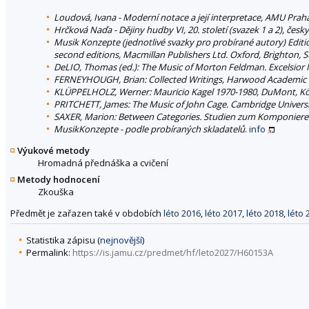
Loudová, Ivana - Moderní notace a její interpretace, AMU Prah
Hrčková Naďa - Dějiny hudby VI, 20. století (svazek 1 a 2), čes
Musik Konzepte (jednotlivé svazky pro probírané autory) Edit
second editions, Macmillan Publishers Ltd. Oxford, Brighton, S
DeLIO, Thomas (ed.): The Music of Morton Feldman. Excelsio
FERNEYHOUGH, Brian: Collected Writings, Harwood Academic P
KLÜPPELHOLZ, Werner: Mauricio Kagel 1970-1980, DuMont, Kö
PRITCHETT, James: The Music of John Cage. Cambridge Universi
SAXER, Marion: Between Categories. Studien zum Komponiere
MusikKonzepte - podle probíraných skladatelů
.
info
Výukové metody
Hromadná přednáška a cvičení
Metody hodnocení
Zkouška
Předmět je zařazen také v obdobích
léto 2016
,
léto 2017
,
léto 2018
,
léto 
Statistika zápisu (
nejnovější
)
Permalink:
https://is.jamu.cz/predmet/hf/leto2027/H60153A