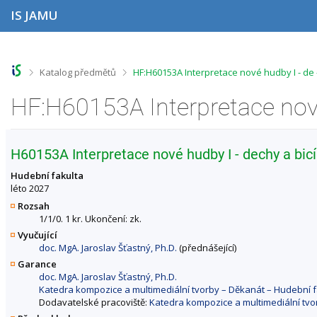
P
P
P
P
IS JAMU
ř
ř
ř
ř
e
e
e
e
s
s
s
s
k
k
k
k
o
o
o
o
>
>
Katalog předmětů
HF:H60153A Interpretace nové hudby I - de
č
č
č
č
i
i
i
i
t
t
t
t
n
n
n
n
a
a
a
a
h
h
o
p
H60153A Interpretace nové hudby I - dechy a bicí
o
l
b
a
r
a
s
t
Hudební fakulta
n
v
a
i
léto 2027
í
i
h
č
Rozsah
l
č
k
1/1/0. 1 kr. Ukončení: zk.
i
k
u
Vyučující
š
u
doc. MgA. Jaroslav Šťastný, Ph.D.
(přednášející)
t
u
Garance
doc. MgA. Jaroslav Šťastný, Ph.D.
Katedra kompozice a multimediální tvorby – Děkanát – Hudební 
Dodavatelské pracoviště:
Katedra kompozice a multimediální tv