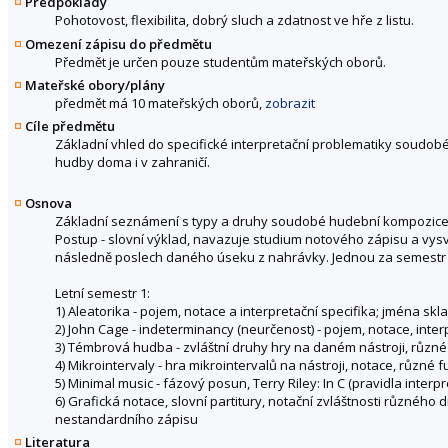
Předpoklady
Pohotovost, flexibilita, dobrý sluch a zdatnost ve hře z listu.
Omezení zápisu do předmětu
Předmět je určen pouze studentům mateřských oborů.
Mateřské obory/plány
předmět má 10 mateřských oborů,
zobrazit
Cíle předmětu
Základní vhled do specifické interpretační problematiky soudob
hudby doma i v zahraničí.
Osnova
Základní seznámení s typy a druhy soudobé hudební kompozice a s 
Postup - slovní výklad, navazuje studium notového zápisu a vysvě
následně poslech daného úseku z nahrávky. Jednou za semestr n
Letní semestr 1:
1) Aleatorika - pojem, notace a interpretační specifika; jména skl
2) John Cage - indeterminancy (neurčenost) - pojem, notace, inte
3) Témbrová hudba - zvláštní druhy hry na daném nástroji, různé
4) Mikrointervaly - hra mikrointervalů na nástroji, notace, různé
5) Minimal music - fázový posun, Terry Riley: In C (pravidla inter
6) Grafická notace, slovní partitury, notační zvláštnosti různého 
nestandardního zápisu
Literatura