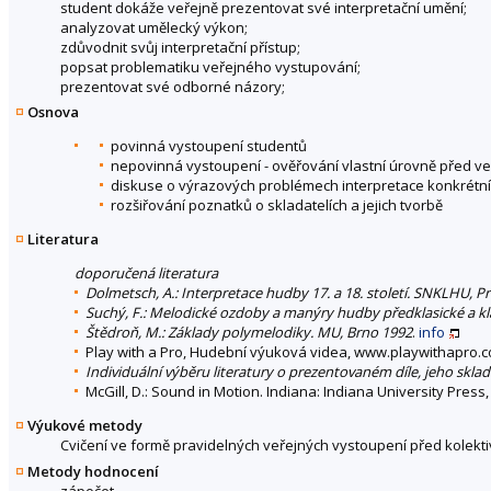
student dokáže veřejně prezentovat své interpretační umění;
analyzovat umělecký výkon;
zdůvodnit svůj interpretační přístup;
popsat problematiku veřejného vystupování;
prezentovat své odborné názory;
Osnova
povinná vystoupení studentů
nepovinná vystoupení - ověřování vlastní úrovně před 
diskuse o výrazových problémech interpretace konkrétní
rozšiřování poznatků o skladatelích a jejich tvorbě
Literatura
doporučená literatura
Dolmetsch, A.: Interpretace hudby 17. a 18. století. SNKLHU, P
Suchý, F.: Melodické ozdoby a manýry hudby předklasické a kla
Štědroň, M.: Základy polymelodiky. MU, Brno 1992
.
info
Play with a Pro, Hudební výuková videa, www.playwithapro.
Individuální výběru literatury o prezentovaném díle, jeho sklad
McGill, D.: Sound in Motion. Indiana: Indiana University Press,
Výukové metody
Cvičení ve formě pravidelných veřejných vystoupení před kole
Metody hodnocení
zápočet