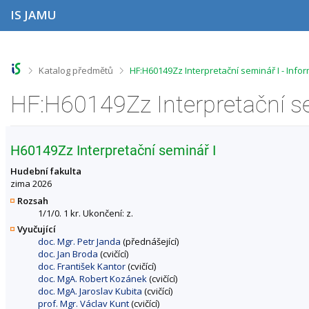
P
P
P
P
IS JAMU
ř
ř
ř
ř
e
e
e
e
s
s
s
s
k
k
k
k
o
o
o
o
>
>
Katalog předmětů
HF:H60149Zz Interpretační seminář I - Inf
č
č
č
č
i
i
i
i
HF:H60149Zz Interpretační s
t
t
t
t
n
n
n
n
a
a
a
a
h
h
o
p
H60149Zz Interpretační seminář I
o
l
b
a
r
a
s
t
Hudební fakulta
n
v
a
i
zima 2026
í
i
h
č
Rozsah
l
č
k
1/1/0. 1 kr. Ukončení: z.
i
k
u
Vyučující
š
u
doc. Mgr. Petr Janda
(přednášející)
t
doc. Jan Broda
(cvičící)
u
doc. František Kantor
(cvičící)
doc. MgA. Robert Kozánek
(cvičící)
doc. MgA. Jaroslav Kubita
(cvičící)
prof. Mgr. Václav Kunt
(cvičící)