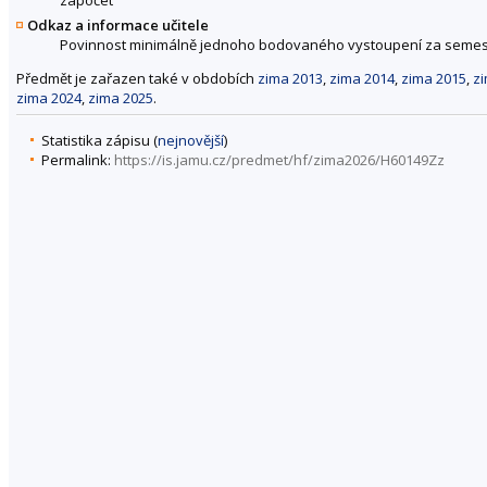
Odkaz a informace učitele
Povinnost minimálně jednoho bodovaného vystoupení za semes
Předmět je zařazen také v obdobích
zima 2013
,
zima 2014
,
zima 2015
,
z
zima 2024
,
zima 2025
.
Statistika zápisu (
nejnovější
)
Permalink:
https://is.jamu.cz/predmet/hf/zima2026/H60149Zz