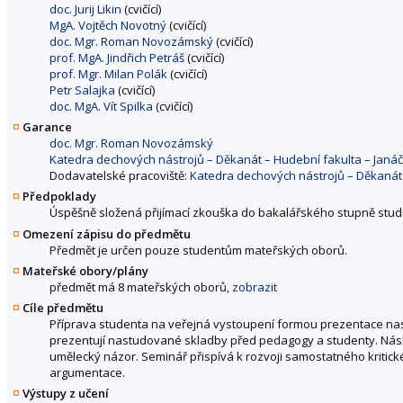
doc. Jurij Likin
(cvičící)
MgA. Vojtěch Novotný
(cvičící)
doc. Mgr. Roman Novozámský
(cvičící)
prof. MgA. Jindřich Petráš
(cvičící)
prof. Mgr. Milan Polák
(cvičící)
Petr Salajka
(cvičící)
doc. MgA. Vít Spilka
(cvičící)
Garance
doc. Mgr. Roman Novozámský
Katedra dechových nástrojů – Děkanát – Hudební fakulta – Jan
Dodavatelské pracoviště:
Katedra dechových nástrojů – Děkanát
Předpoklady
Úspěšně složená přijímací zkouška do bakalářského stupně stud
Omezení zápisu do předmětu
Předmět je určen pouze studentům mateřských oborů.
Mateřské obory/plány
předmět má 8 mateřských oborů,
zobrazit
Cíle předmětu
Příprava studenta na veřejná vystoupení formou prezentace na
prezentují nastudované skladby před pedagogy a studenty. Násl
umělecký názor. Seminář přispívá k rozvoji samostatného kritick
argumentace.
Výstupy z učení