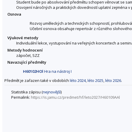
Student bude po absolvování předmětu schopen věnovat se samo
Osvojení náročných a praktických dovedností uplatní zejména v
Osnova
Rozvoj uměleckých a technických schopností, prohlubován
Učební osnova obsahuje repertoár z různého slohového
Výukové metody
Individuální lekce, vystupování na veřejných koncertech a semin
Metody hodnocení
zápočet, SZZ
Navazující předměty
H60102HOl
Hra na nástroj I
Předmět je zařazen také v obdobích
léto 2024
,
léto 2025
,
léto 2026
.
Statistika zápisu (
nejnovější
)
Permalink:
https://is.jamu.cz/predmet/hf/leto2027/H60109AAl