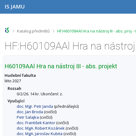
P
P
P
P
IS JAMU
ř
ř
ř
ř
e
e
e
e
s
s
s
s
k
k
k
k
o
o
o
o
>
>
Katalog předmětů
HF:H60109AAl Hra na nástroj III - abs. proj
č
č
č
č
i
i
i
i
t
t
t
t
n
n
n
n
a
a
a
a
h
h
o
p
H60109AAl Hra na nástroj III - abs. projekt
o
l
b
a
r
a
s
t
Hudební fakulta
n
v
a
i
léto 2027
í
i
h
č
Rozsah
l
č
k
0/2/26. 14 kr. Ukončení: z.
i
k
u
Vyučující
š
u
doc. Mgr. Petr Janda
(přednášející)
t
doc. Jan Broda
(cvičící)
u
Petr Salajka
(cvičící)
doc. František Kantor
(cvičící)
doc. MgA. Robert Kozánek
(cvičící)
doc. MgA. Jaroslav Kubita
(cvičící)