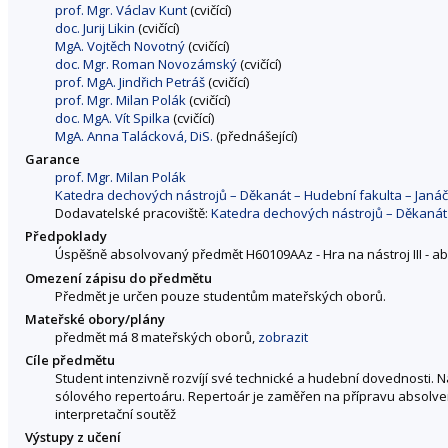
prof. Mgr. Václav Kunt
(cvičící)
doc. Jurij Likin
(cvičící)
MgA. Vojtěch Novotný
(cvičící)
doc. Mgr. Roman Novozámský
(cvičící)
prof. MgA. Jindřich Petráš
(cvičící)
prof. Mgr. Milan Polák
(cvičící)
doc. MgA. Vít Spilka
(cvičící)
MgA. Anna Talácková, DiS.
(přednášející)
Garance
prof. Mgr. Milan Polák
Katedra dechových nástrojů – Děkanát – Hudební fakulta – Jan
Dodavatelské pracoviště:
Katedra dechových nástrojů – Děkanát
Předpoklady
Úspěšně absolvovaný předmět H60109AAz - Hra na nástroj III - ab
Omezení zápisu do předmětu
Předmět je určen pouze studentům mateřských oborů.
Mateřské obory/plány
předmět má 8 mateřských oborů,
zobrazit
Cíle předmětu
Student intenzivně rozvíjí své technické a hudební dovednosti. 
sólového repertoáru. Repertoár je zaměřen na přípravu absolve
interpretační soutěž
Výstupy z učení