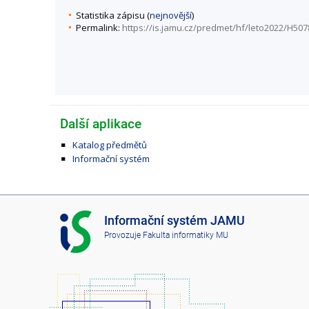
Statistika zápisu (
nejnovější
)
Permalink:
https://is.jamu.cz/predmet/hf/leto2022/H507
Další aplikace
Katalog předmětů
Informační systém
I
Informační systém JAMU
S
Provozuje
Fakulta informatiky MU
J
A
M
U