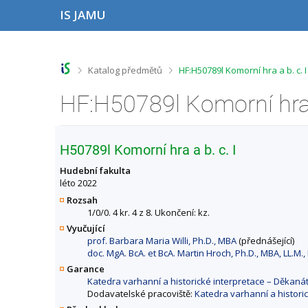
P
P
P
P
IS JAMU
ř
ř
ř
ř
e
e
e
e
s
s
s
s
k
k
k
k
o
o
o
o
>
>
Katalog předmětů
HF:H50789l Komorní hra a b. c. 
č
č
č
č
i
i
i
i
HF:H50789l Komorní hra 
t
t
t
t
n
n
n
n
a
a
a
a
h
h
o
p
H50789l Komorní hra a b. c. I
o
l
b
a
r
a
s
t
Hudební fakulta
n
v
a
i
léto 2022
í
i
h
č
Rozsah
l
č
k
1/0/0. 4 kr. 4 z 8. Ukončení: kz.
i
k
u
Vyučující
š
u
prof. Barbara Maria Willi, Ph.D., MBA
(přednášející)
t
doc. MgA. BcA. et BcA. Martin Hroch, Ph.D., MBA, LL.M.,
u
Garance
Katedra varhanní a historické interpretace – Děkan
Dodavatelské pracoviště:
Katedra varhanní a histori