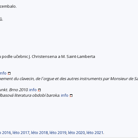
 cembalo.
ů.
 podle učebnic J. Christensena a M. Saint-Lamberta
info
ement du clavecin, de l´orgue et des autres instruments par Monsieur de S
unkt. Brno 2010
.
info
álbasová literatura období baroka
.
info
o 2016
,
léto 2017
,
léto 2018
,
léto 2019
,
léto 2020
,
léto 2021
.