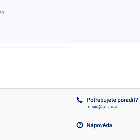
89l
Potřebujete poradit?
jamuis@fi.muni.cz
Nápověda