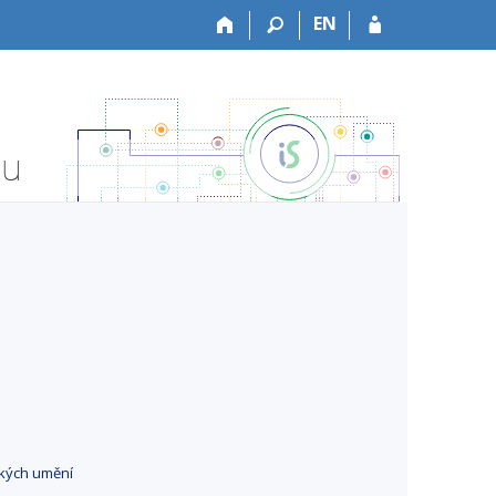
EN
tu
ckých umění