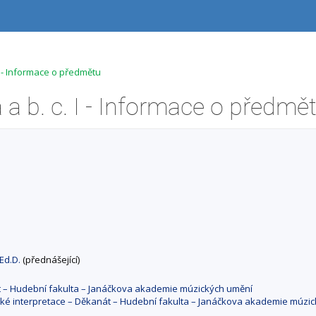
I - Informace o předmětu
a b. c. I - Informace o předmě
 Ed.D.
(přednášející)
át – Hudební fakulta – Janáčkova akademie múzických umění
cké interpretace – Děkanát – Hudební fakulta – Janáčkova akademie múzi