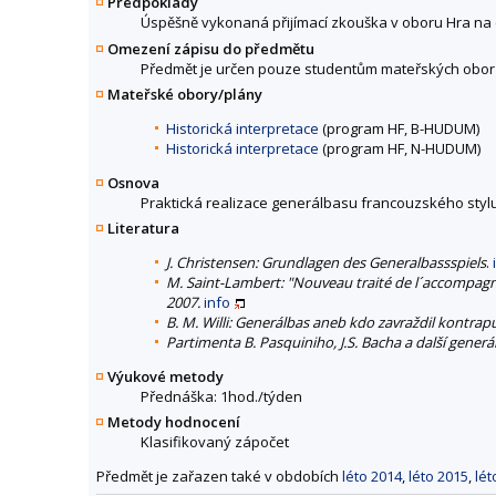
Předpoklady
Úspěšně vykonaná přijímací zkouška v oboru Hra na
Omezení zápisu do předmětu
Předmět je určen pouze studentům mateřských obor
Mateřské obory/plány
Historická interpretace
(program HF, B-HUDUM)
Historická interpretace
(program HF, N-HUDUM)
Osnova
Praktická realizace generálbasu francouzského stylu
Literatura
J. Christensen: Grundlagen des Generalbassspiels
.
M. Saint-Lambert: "Nouveau traité de l´accompagn
2007.
info
B. M. Willi: Generálbas aneb kdo zavraždil kontrap
Partimenta B. Pasquiniho, J.S. Bacha a další gener
Výukové metody
Přednáška: 1hod./týden
Metody hodnocení
Klasifikovaný zápočet
Předmět je zařazen také v obdobích
léto 2014
,
léto 2015
,
lét