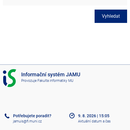
Vyhledat
I
Informační systém JAMU
S
Provozuje
Fakulta informatiky MU
J
A
M
U
Potřebujete poradit?
9. 8. 2026
|
15:05
jamuis@fi.muni.cz
Aktuální datum a čas