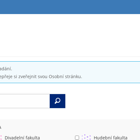
adání.
epřeje si zveřejnit svou Osobní stránku.
Vyhledat
A
Divadelní fakulta
Hudební fakulta