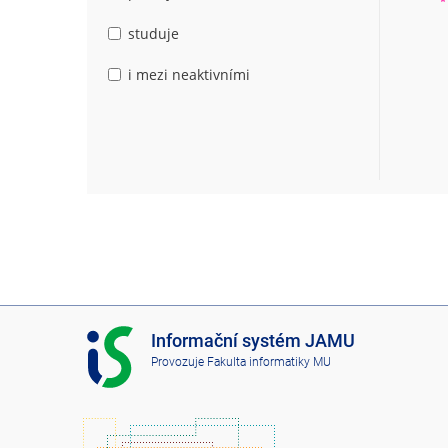
studuje
i mezi neaktivními
I
Informační systém JAMU
S
Provozuje
Fakulta informatiky MU
J
A
M
U