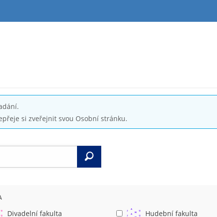
adání.
epřeje si zveřejnit svou Osobní stránku.
Vyhledat
A
Divadelní fakulta
Hudební fakulta