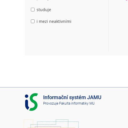
studuje
i mezi neaktivními
I
Informační systém JAMU
S
Provozuje
Fakulta informatiky MU
J
A
M
U