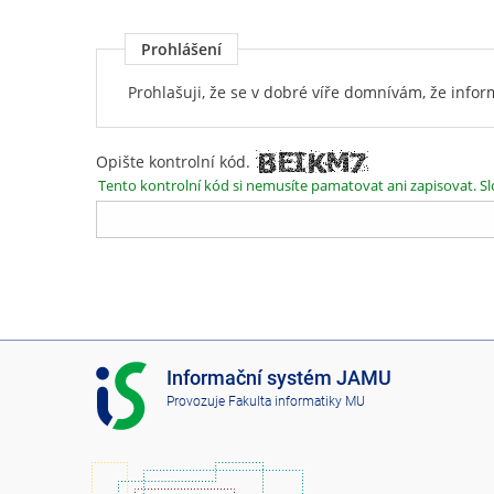
Prohlášení
Prohlašuji, že se v dobré víře domnívám, že inf
Opište kontrolní kód.
Tento kontrolní kód si nemusíte pamatovat ani zapisovat. Sl
I
Informační systém JAMU
S
Provozuje
Fakulta informatiky MU
J
A
M
U