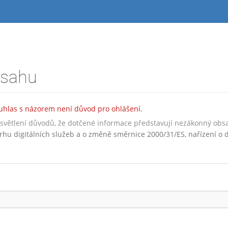
bsahu
hlas s názorem není důvod pro ohlášení.
vysvětlení důvodů, že dotčené informace představují nezákonný obs
rhu digitálních služeb a o změně směrnice 2000/31/ES, nařízení o d