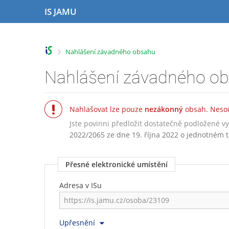
P
P
P
P
IS JAMU
ř
ř
ř
ř
e
e
e
e
s
s
s
s
k
k
k
k
>
Nahlášení závadného obsahu
o
o
o
o
č
č
č
č
Nahlášení závadného o
i
i
i
i
t
t
t
t
n
n
n
n
Nahlašovat lze pouze
nezákonný
obsah. Nesou
a
a
a
a
h
h
o
p
Jste povinni předložit dostatečně podložené 
o
l
b
a
2022/2065 ze dne 19. října 2022 o jednotném t
r
a
s
t
n
v
a
i
Přesné elektronické umístění
í
i
h
č
l
č
k
Adresa v ISu
i
k
u
š
u
t
u
Upřesnění