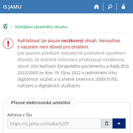
P
P
P
P
IS JAMU
ř
ř
ř
ř
e
e
e
e
s
s
s
s
>
Nahlášení závadného obsahu
k
k
k
k
o
o
o
o
Nahlašovat lze pouze
nezákonný
obsah. Nesouhlas
č
č
č
č
s názorem není důvod pro ohlášení.
i
i
i
i
Jste povinni předložit dostatečně podložené vysvětlení
t
t
t
t
n
n
n
n
důvodů, že dotčené informace představují nezákonný
a
a
a
a
obsah (dle
Nařízení Evropského parlamentu a Rady (EU)
h
h
o
p
2022/2065 ze dne 19. října 2022 o jednotném trhu
o
l
b
a
digitálních služeb a o změně směrnice 2000/31/ES,
r
a
s
t
nařízení o digitálních službách
).
n
v
a
i
í
i
h
č
Přesné elektronické umístění
l
č
k
i
k
u
Adresa v ISu
š
u
t
u