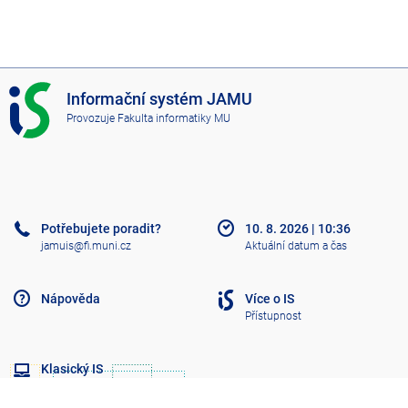
I
Informační systém JAMU
S
Provozuje
Fakulta informatiky MU
J
A
M
U
Potřebujete poradit?
10. 8. 2026
|
10:36
jamuis@fi.muni.cz
Aktuální datum a čas
Nápověda
Více o IS
Přístupnost
Klasický IS