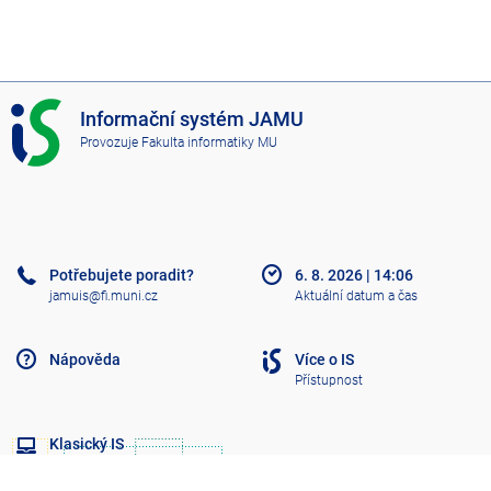
I
Informační systém JAMU
S
Provozuje
Fakulta informatiky MU
J
A
M
U
Potřebujete poradit?
6. 8. 2026
|
14:06
jamuis@fi.muni.cz
Aktuální datum a čas
Nápověda
Více o IS
Přístupnost
Klasický IS