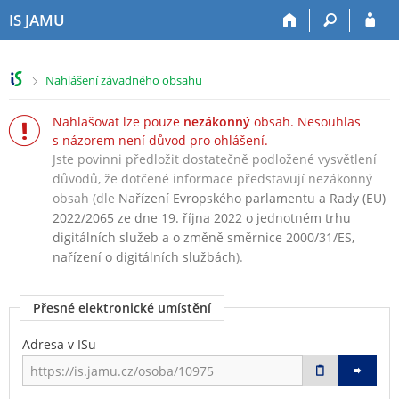
P
P
P
P
IS JAMU
ř
ř
ř
ř
e
e
e
e
s
s
s
s
>
Nahlášení závadného obsahu
k
k
k
k
o
o
o
o
Nahlašovat lze pouze
nezákonný
obsah. Nesouhlas
č
č
č
č
s názorem není důvod pro ohlášení.
i
i
i
i
Jste povinni předložit dostatečně podložené vysvětlení
t
t
t
t
n
n
n
n
důvodů, že dotčené informace představují nezákonný
a
a
a
a
obsah (dle
Nařízení Evropského parlamentu a Rady (EU)
h
h
o
p
2022/2065 ze dne 19. října 2022 o jednotném trhu
o
l
b
a
digitálních služeb a o změně směrnice 2000/31/ES,
r
a
s
t
nařízení o digitálních službách
).
n
v
a
i
í
i
h
č
Přesné elektronické umístění
l
č
k
i
k
u
Adresa v ISu
š
u
t
u