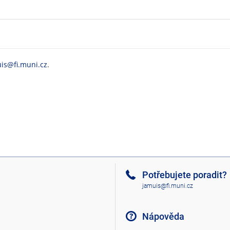
is@fi.muni.cz
.
Potřebujete poradit?
jamuis@fi.muni.cz
Nápověda