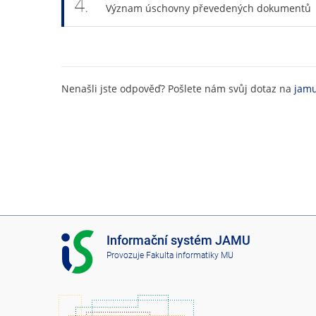
4.
Význam úschovny převedených dokumentů
Nenašli jste odpověď? Pošlete nám svůj dotaz na
jamu
I
Informační systém JAMU
S
Provozuje
Fakulta informatiky MU
J
A
M
U