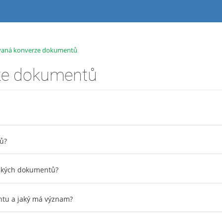
vaná konverze dokumentů
ze dokumentů
ů?
ických dokumentů?
ntu a jaký má význam?