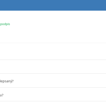
 podpis
depsaný?
u?