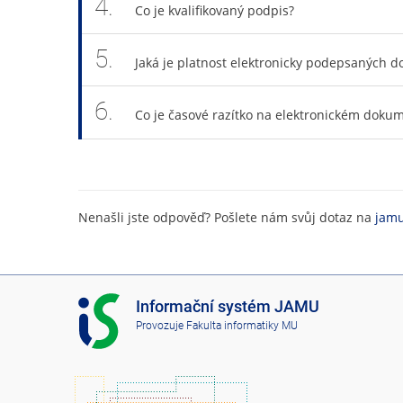
4.
Co je kvalifikovaný podpis?
5.
Jaká je platnost elektronicky podepsaných 
6.
Co je časové razítko na elektronickém doku
Nenašli jste odpověď? Pošlete nám svůj dotaz na
jamu
I
Informační systém JAMU
S
Provozuje
Fakulta informatiky MU
J
A
M
U