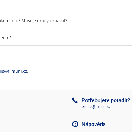
dokumentů? Musí je úřady uznávat?
mentu?
is@fi.muni.cz
.
Potřebujete poradit?
jamuis@fi.muni.cz
Nápověda