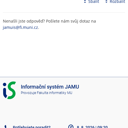
Sbalit
Rozbalit
Nenašli jste odpověď? Pošlete nám svůj dotaz na
jamuis@fi.muni.cz
.
I
Informační systém JAMU
S
Provozuje
Fakulta informatiky MU
J
A
M
U
Potřebujete poradit?
8. 8. 2026
|
09:20