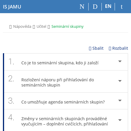
P
P
P
P
EN
IS JAMU
ř
ř
ř
ř
e
e
e
e
s
s
s
s
>
>
>
Nápověda
Učitel
Seminární skupiny
k
k
k
k
o
o
o
o
č
č
č
č
i
i
i
i
Sbalit
Rozbalit
t
t
t
t
n
n
n
n
1.
Co je to seminární skupina, kdo ji založí
a
a
a
a
h
h
o
p
2.
o
l
b
a
Rozložení náporu při přihlašování do
r
a
s
t
seminárních skupin
n
v
a
i
í
i
h
č
3.
l
č
k
Co umožňuje agenda seminárních skupin?
i
k
u
š
u
4.
Změny v seminárních skupinách prováděné
t
vyučujícím – doplnění cvičících, přihlašování
u