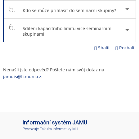
5.
Kdo se může přihlásit do seminární skupiny?
6.
Sdílení kapacitního limitu více seminárními
skupinami
Sbalit
Rozbalit
Nenašli jste odpověď? Pošlete nám svůj dotaz na
jamuis@fi.muni.cz
.
I
Informační systém JAMU
S
Provozuje
Fakulta informatiky MU
J