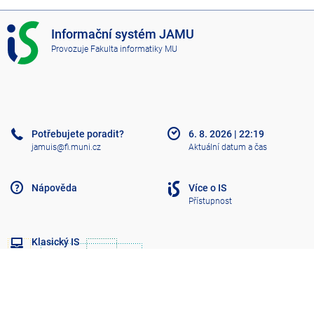
I
Informační systém JAMU
S
Provozuje
Fakulta informatiky MU
J
A
M
U
Potřebujete poradit?
6. 8. 2026
|
22:19
jamuis@fi.muni.cz
Aktuální datum a čas
Nápověda
Více o IS
Přístupnost
Klasický IS
Nahoru