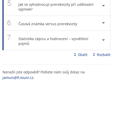
5.
Jak se vyhodnocují prerekvizity při udělování
výjimek?
6.
Časová známka versus prerekvizity
7.
Statistika zápisu a hodnocení – vysvětlení
pojmů
Sbalit
Rozbalit
Nenašli jste odpověď? Pošlete nám svůj dotaz na
jamuis@fi.muni.cz
.