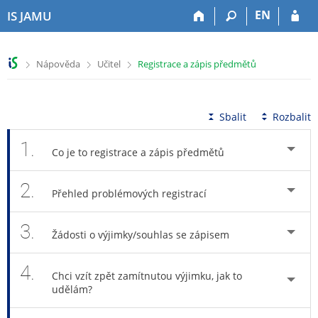
P
P
P
P
EN
IS JAMU
ř
ř
ř
ř
e
e
e
e
s
s
s
s
>
>
>
Nápověda
Učitel
Registrace a zápis předmětů
k
k
k
k
o
o
o
o
č
č
č
č
i
i
i
i
Sbalit
Rozbalit
t
t
t
t
n
n
n
n
1.
Co je to registrace a zápis předmětů
a
a
a
a
h
h
o
p
2.
o
l
b
a
Přehled problémových registrací
r
a
s
t
n
v
a
i
3.
í
i
h
č
Žádosti o výjimky/souhlas se zápisem
l
č
k
i
k
u
4.
š
u
Chci vzít zpět zamítnutou výjimku, jak to
udělám?
t
u