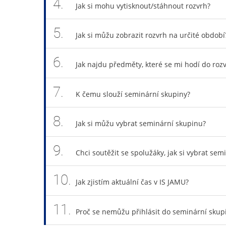
4.
Jak si mohu vytisknout/stáhnout rozvrh?
5.
Jak si můžu zobrazit rozvrh na určité období
6.
Jak najdu předměty, které se mi hodí do roz
7.
K čemu slouží seminární skupiny?
8.
Jak si můžu vybrat seminární skupinu?
9.
Chci soutěžit se spolužáky, jak si vybrat sem
10.
Jak zjistím aktuální čas v IS JAMU?
11.
Proč se nemůžu přihlásit do seminární skup