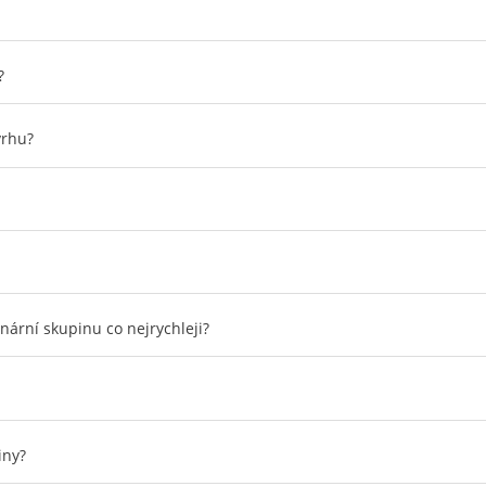
?
vrhu?
inární skupinu co nejrychleji?
iny?