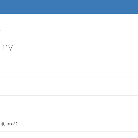
y
iny
jí, proč?