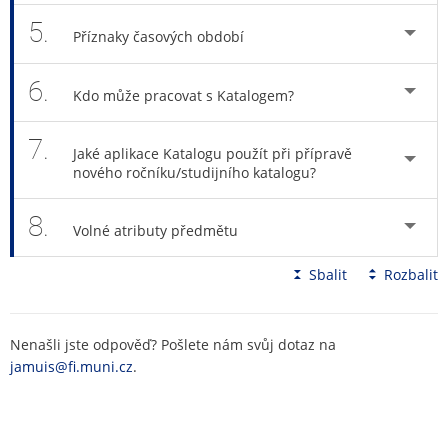
5.
Příznaky časových období
6.
Kdo může pracovat s Katalogem?
7.
Jaké aplikace Katalogu použít při přípravě
nového ročníku/studijního katalogu?
8.
Volné atributy předmětu
Sbalit
Rozbalit
Nenašli jste odpověď? Pošlete nám svůj dotaz na
jamuis@fi.muni.cz
.