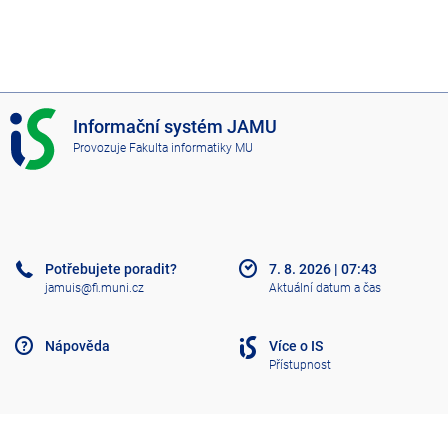
I
Informační systém JAMU
S
Provozuje
Fakulta informatiky MU
J
A
M
U
Potřebujete poradit?
7. 8. 2026
|
07:43
jamuis@fi.muni.cz
Aktuální datum a čas
Nápověda
Více o IS
Přístupnost
Klasický IS