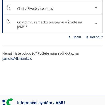
5.
Chci v Životě více zpráv
6.
Co vidím v rámečku příspěvku v Životě na
JAMU?
Sbalit
Rozbalit
Nenašli jste odpověď? Pošlete nám svůj dotaz na
jamuis@fi.muni.cz
.
I
Informační systém JAMU