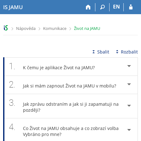
P
P
P
P
EN
IS JAMU
ř
ř
ř
ř
e
e
e
e
s
s
s
s
>
>
>
Nápověda
Komunikace
Život na JAMU
k
k
k
k
o
o
o
o
č
č
č
č
i
i
i
i
Sbalit
Rozbalit
t
t
t
t
n
n
n
n
1.
K čemu je aplikace Život na JAMU?
a
a
a
a
h
h
o
p
2.
o
l
b
a
Jak si mám zapnout Život na JAMU v mobilu?
r
a
s
t
n
v
a
i
3.
í
i
h
č
Jak zprávu odstraním a jak si ji zapamatuji na
l
č
k
později?
i
k
u
š
u
4.
Co Život na JAMU obsahuje a co zobrazí volba
t
Vybráno pro mne?
u