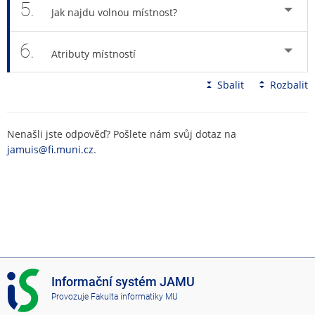
5.
Jak najdu volnou místnost?
6.
Atributy místností
Sbalit
Rozbalit
Nenašli jste odpověď? Pošlete nám svůj dotaz na
jamuis@fi.muni.cz
.
I
Informační systém JAMU
S
Provozuje
Fakulta informatiky MU
J