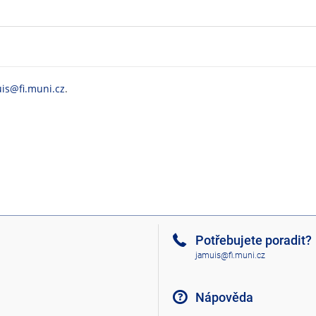
is@fi.muni.cz
.
Potřebujete poradit?
jamuis@fi.muni.cz
Nápověda