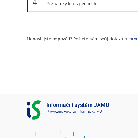
4.
Poznámky k bezpečnosti
Nenašli jste odpověď? Pošlete nám svůj dotaz na
jamu
I
Informační systém JAMU
S
Provozuje
Fakulta informatiky MU
J
A
M
U