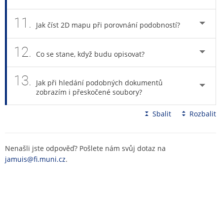
11.
Jak číst 2D mapu při porovnání podobností?
12.
Co se stane, když budu opisovat?
13.
Jak při hledání podobných dokumentů
zobrazím i přeskočené soubory?
Sbalit
Rozbalit
Nenašli jste odpověď? Pošlete nám svůj dotaz na
jamuis@fi.muni.cz
.