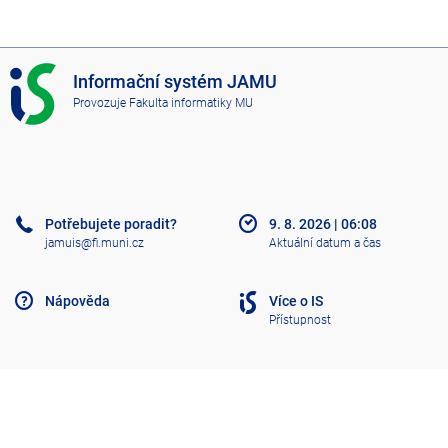
I
Informační systém JAMU
S
Provozuje
Fakulta informatiky MU
J
A
M
U
Potřebujete poradit?
9. 8. 2026
|
06:08
jamuis@fi.muni.cz
Aktuální datum a čas
Nápověda
Více o IS
Přístupnost
Klasický IS