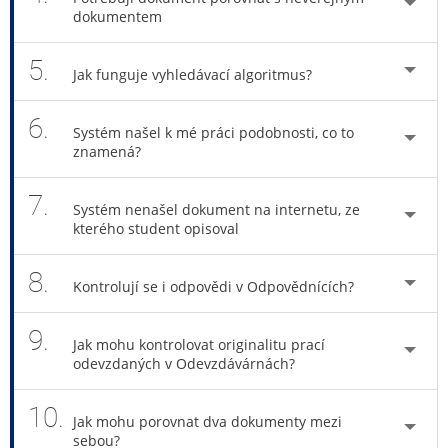
dokumentem
5.
Jak funguje vyhledávací algoritmus?
6.
Systém našel k mé práci podobnosti, co to
znamená?
7.
Systém nenašel dokument na internetu, ze
kterého student opisoval
8.
Kontrolují se i odpovědi v Odpovědnících?
9.
Jak mohu kontrolovat originalitu prací
odevzdaných v Odevzdávárnách?
10.
Jak mohu porovnat dva dokumenty mezi
sebou?