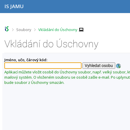
P
P
P
P
IS JAMU
ř
ř
ř
ř
e
e
e
e
s
s
s
s
k
k
k
k
o
o
o
o
>
>
Soubory
Vkládání do Úschovny
č
č
č
č
i
i
i
i
Vkládání do Úschovny
t
t
t
t
n
n
n
n
a
a
a
a
Jméno, učo, čárový kód:
h
h
o
p
o
l
b
a
r
a
s
t
Aplikací můžete vložit osobě do Úschovny soubor, např. velký soubor, k
n
v
a
i
mailový systém. O vloženém souboru se osobě zašle e-mail. Po uplynut
í
i
h
č
bude soubor z Úschovny smazán.
l
č
k
i
k
u
š
u
t
u