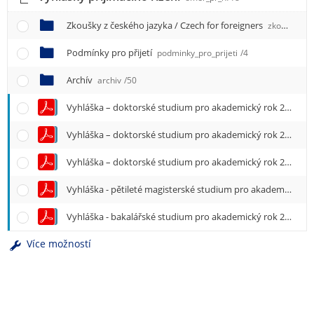
e
n
Zkoušky z českého jazyka / Czech for foreigners
zkousky_z_ceskeho_jazyka
u
Podmínky pro přijetí
podminky_pro_prijeti
/4
Archív
archiv
/50
Vyhláška – doktorské studium pro akademický rok 2026-2027 – Kompozice a teorie kompozice
Vyhláška – doktorské studium pro akademický rok 2026-2027 – Interpretace a teorie interpretace
Vyhláška – doktorské studium pro akademický rok 2026-2027 – Hudební produkce
Vyhláška - pětileté magisterské studium pro akademický rok 2027/2028
Vyhláška - bakalářské studium pro akademický rok 2027/2028
Více možností