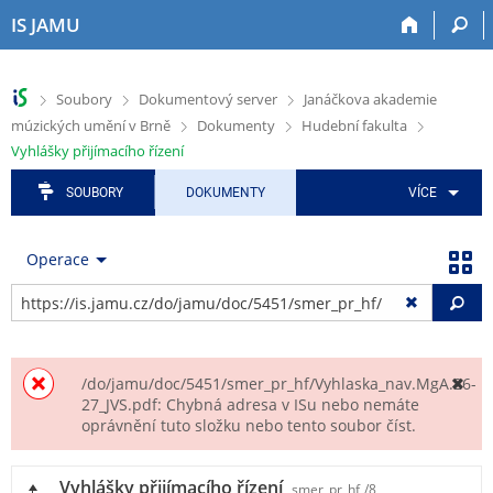
P
P
P
P
P
IS JAMU
ř
ř
ř
ř
ř
e
e
e
e
e
s
s
s
s
s
>
>
>
Soubory
Dokumentový server
Janáčkova akademie
k
k
k
k
k
>
>
>
múzických umění v Brně
Dokumenty
Hudební fakulta
o
o
o
o
o
č
č
č
č
č
Vyhlášky přijímacího řízení
i
i
i
i
i
SOUBORY
DOKUMENTY
VÍCE
t
t
t
t
t
n
n
n
n
n
a
a
a
a
a
Operace
h
h
a
o
p
o
l
p
b
a
Vy
r
a
l
s
t
n
v
i
a
i
í
i
k
h
č
l
č
a
k
/do/jamu/doc/5451/smer_pr_hf/Vyhlaska_nav.MgA.26-
i
k
č
u
27_JVS.pdf: Chybná adresa v ISu nebo nemáte
oprávnění tuto složku nebo tento soubor číst.
š
u
n
t
í
u
m
Vyhlášky přijímacího řízení
smer_pr_hf
/8