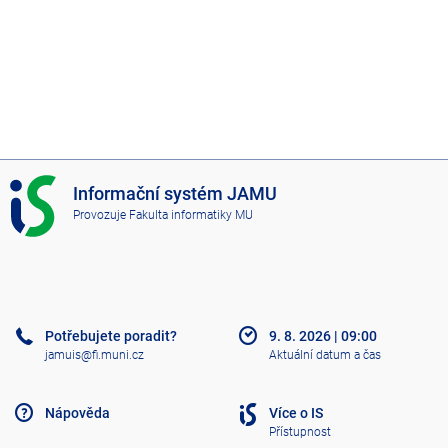
I
Informační systém JAMU
S
Provozuje
Fakulta informatiky MU
J
A
M
U
Potřebujete poradit?
9. 8. 2026
|
09:00
jamuis@fi.muni.cz
Aktuální datum a čas
Nápověda
Více o IS
Přístupnost